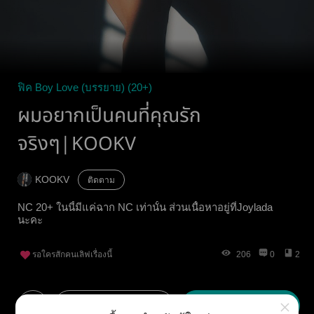
ฟิค Boy Love (บรรยาย) (20+)
ผมอยากเป็นคนที่คุณรัก
จริงๆ|KOOKV
KOOKV
ติดตาม
NC 20+ ในนี้มีแค่ฉาก NC เท่านั้น ส่วนเนื้อหาอยู่ที่Joylada
นะคะ
รอใครสักคนเลิฟเรื่องนี้
206
0
2
×
เพิ่มเข้าชั้น
อ่านเลย