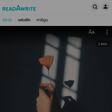
นิยาย
แฟนฟิค
การ์ตูน
1
ตอน