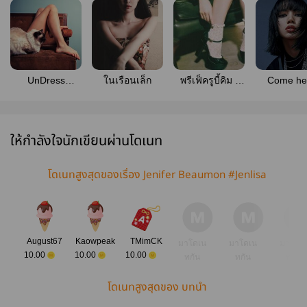
UnDress
ในเรือนเล็ก
พรีเฟ็ครูบี้คิม |
Come he
`#Jenlisa
jenlisa
Ruby n sit
my lap 
ให้กำลังใจนักเขียนผ่านโดเนท
โดเนทสูงสุดของเรื่อง Jenifer Beaumon #Jenlisa
August67
Kaowpeak
TMimCK
มาโดเน
มาโดเน
มาโดเ
10.00
10.00
10.00
ทกัน
ทกัน
ทกัน
โดเนทสูงสุดของ บทนำ