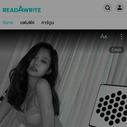
นิยาย
แฟนฟิค
การ์ตูน
2
ตอน