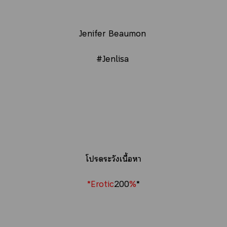
Jenifer Beaumon
#Jenlisa
โระวังเนื้อา
*Erotic
200
%
*