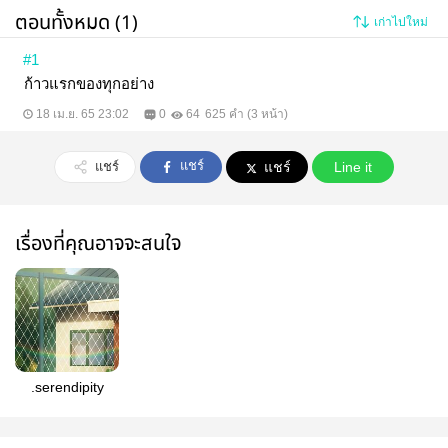
ตอนทั้งหมด (1)
เก่าไปใหม่
#1
ก้าวแรกของทุกอย่าง
18 เม.ย. 65 23:02
0
64
625 คำ (3 หน้า)
แชร์
แชร์
แชร์
Line it
เรื่องที่คุณอาจจะสนใจ
.serendipity