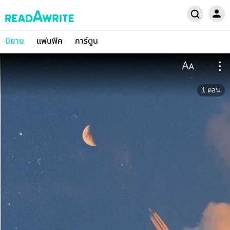
นิยาย
แฟนฟิค
การ์ตูน
1
ตอน