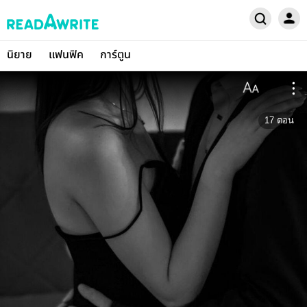
นิยาย
แฟนฟิค
การ์ตูน
17
ตอน