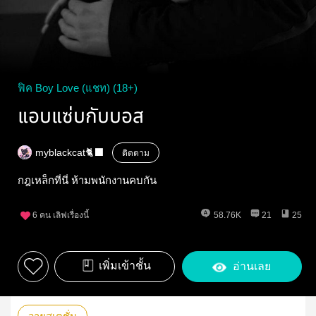
ฟิค Boy Love (แชท) (18+)
แอบแซ่บกับบอส
myblackcat🐈‍⬛
ติดตาม
กฎเหล็กที่นี่ ห้ามพนักงานคบกัน
6
คน เลิฟเรื่องนี้
58.76K
21
25
เพิ่มเข้าชั้น
อ่านเลย