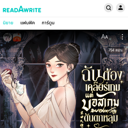
นิยาย
แฟนฟิค
การ์ตูน
754
ตอน