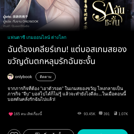
แฟนตาซี เกมออนไลน์ ต่างโลก
ฉันต้องเคลียร์เกม! แต่บอสเกมสยอง
ขวัญดันตกหลุมรักฉันซะงั้น
onlybook
ติดตาม
จากภารกิจที่ต้อง "เอาตัวรอด" ในเกมสยองขวัญ ไหงกลายเป็น
ภารกิจ "จีบ" บอสไปได้ก็ไม่รู้ แล้วจะทำยังไงดีล่ะ...ในเมื่อตอนนี้
บอสดันคลั่งรักฉันไปแล้ว!
165
คน เลิฟเรื่องนี้
93.45K
391
1.07K