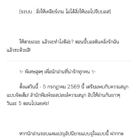
[ะ : สั่งให้เคลียร์เ ไม่ได้สั่งให้เไจีบส!]
ให้าเะ แล้วะทำไดีล่ะ? นี้สดันคลั่งรักฉัน
แล้วะด้วยสิ!
✨ พิเศษสุดๆ เพื่อนักอ่านที่น่ารักทุก ✨
ตั้งแต่วันนี้ - 5 า 2569 นี้ เตรียมกับาสนุก
แจัดเต็ม! สำนักพิมพ์สล์าสนุก อัปให้อ่านกันาๆ
วันะ 5 ไเค่ะ!
านักอ่านแเอัปนิาแจุใแนี้ า