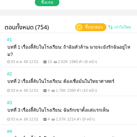
นิยายมาเยอะ เลยรู้วิธีเล่นแนวนี้ดี ถ้าหากอย่างนั้นก็แค่
ซื้อเลย
ต้อง 'จีบ' พวกพระเอกที่มีอดีตรันทนใช่ไหมล่ะ?
ทว่า….จนกระทั่งที่เธอโดนระบบเตือนขึ้นมา [ระบบ : สั่ง
ให้เคลียร์เกม ไม่ได้สั่งให้เธอไปจีบบอส!] ให้ตายเถอะ
แล้วจะทำไงดีล่ะ? ตอนนี้บอสดันคลั่งรักฉันแล้วซะด้วยสิ!
ตอนทั้งหมด (754)
ซื้อทุกตอน
เก่าไปใหม่
(บทที่ 41-80)
#1
บทที่ 1 เรื่องลี้ลับในโรงเรียน: ถ้าฉันหัวล้าน นายจะยังรักฉันอยู่ไห
ม?
03 ต.ค. 68 12:01
10
2.62K
1980 คำ (8 หน้า)
#2
บทที่ 2 เรื่องลี้ลับในโรงเรียน: ต้องเชื่อมั่นในวิทยาศาสตร์
03 ต.ค. 68 12:01
4
1.76K
2390 คำ (10 หน้า)
#3
บทที่ 3 เรื่องลี้ลับในโรงเรียน: ฉันรักเขาตั้งแต่แรกเห็น
03 ต.ค. 68 12:01
4
1.57K
2214 คำ (9 หน้า)
#4