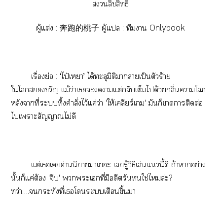
ลิขสิทธิ์
ผู้แต่ง : 奔跑的桃子 ผู้แ : ทีมา Onlybook
เรื่องย่อ : ‘ไป๋เา’ ได้ทะลุมิติาาเป็นตัวร้าย
ใโขวัญ แม้ว่าเะาแต่กลับเต็มได้วยกลิ่นาโ
หลังาที่ะทิ้งคำสั่งไว้แค่ว่า 'ให้เคลียร์เ' มันก็าาติดต่อ
ไเาะสัญญาณไม่ดี
แต่เเอ่านนิยายาเะ เรู้วิธีเล่นแนี้ดี ถ้าาอย่าง
นั้นก็แค่ต้อง 'จีบ' ะเที่มีอดีตรันใช่ไล่ะ?
ทว่า….กระทั่งที่เโะเตือนขึ้นา