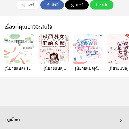
แชร์
แชร์
แชร์
Line it
เรื่องที่คุณอาจจะสนใจ
(นิยายแปล) Top-
[นิยายแปล]​
[นิยายแปล]ฉัน
[นิยายแปล]
tier Auntie in the
กลายเป็นตัว
แต่งงานกับนัก
ไปในยุค
Entertainment
ละครแมรี่ ซู -​
แสดงนำชายใน
แต่งงานกับช
Industry เป็นคุณ
Transmigrating
นิยายที่ไม่มีซีพี
โชคร้า
น้าระดับแนว
as a Mary Sue
หน้าในวงการ
Character
บันเทิง
ดูเนื้อหา