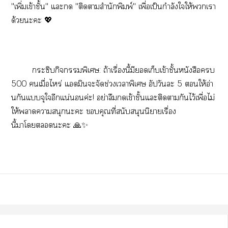
"เพิ่มเข้าชั้น" แะ "ติดาสำนักพิมพ์" เพื่อเป็นกำลังใให้เา
ด้วยะะ 💖
กระซิบกิจพิเศษ: ถ้าเรื่องนี้มีเก็บเข้าชั้นหนังสือ
500 เมื่อไหร่ แมินะจัดช่วงเาพิเศษ อัปวันะ 5 ให้อ่า
นกันแจุใอีกแน่นอนค่ะ! อย่าลืมเข้าชั้นแะติดากันไว้เพื่อไม่
ให้าาสนุกะะ คุณที่สนับสนุนนิยายเรื่อง
นี้าโะะ 🙏✨