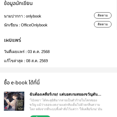
ข้อมูลนักเขียน
ติดตาม
นามปากกา :
onlybook
ติดตาม
นักเขียน :
OfficeOnlybook
เผยแพร่
วันที่เผยแพร่ :
03 ต.ค. 2568
แก้ไขล่าสุด :
08 ส.ค. 2569
ซื้อ e-book ได้ที่นี่
ฉันต้องเคลียร์เกม! แต่บอสเกมสยองขวัญดัน
ตกหลุมรักฉันซะงั้น เล่ม 2
‘ไป๋เหยา’ ได้ทะลุมิติมากลายเป็นตัวร้ายในโลกสยอง
ขวัญ แม้ว่าเธอจะงดงามแต่กลับเต็มไปด้วยกลิ่นความ
โลภ หลังจากที่ระบบทิ้งคำสั่งไว้แค่ว่า 'ให้เคลียร์เกม' มัน
ก็ขาดการติดต่อไปเพราะสัญญาณไม่ดี แต่เธอเคยอ่าน