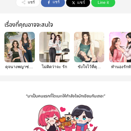
แชร์
แชร์
แชร์
Line it
เรื่องที่คุณอาจจะสนใจ
ดุจนางพญาซ่อน
ไม่คิดว่าจะ รัก
ขังใจไว้ที่คุณ
ทำนองรักห
ใจ
หญิง
ภักดี
“มาเป็นคนแรกที่โดเนทให้กำลังใจนักเขียนกันเถอะ”