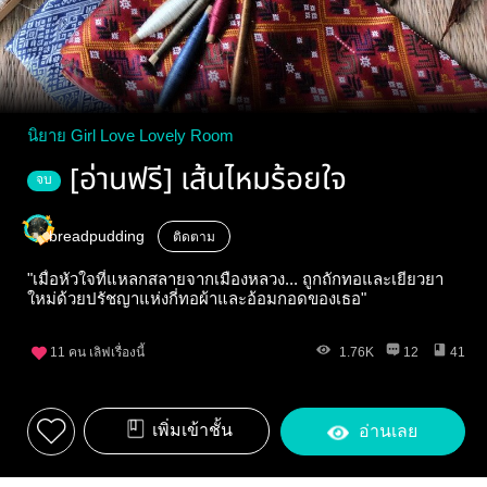
นิยาย Girl Love Lovely Room
[อ่านฟรี] เส้นไหมร้อยใจ
จบ
breadpudding
ติดตาม
"เมื่อหัวใจที่แหลกสลายจากเมืองหลวง... ถูกถักทอและเยียวยา
ใหม่ด้วยปรัชญาแห่งกี่ทอผ้าและอ้อมกอดของเธอ"
11
คน เลิฟเรื่องนี้
1.76K
12
41
เพิ่มเข้าชั้น
อ่านเลย