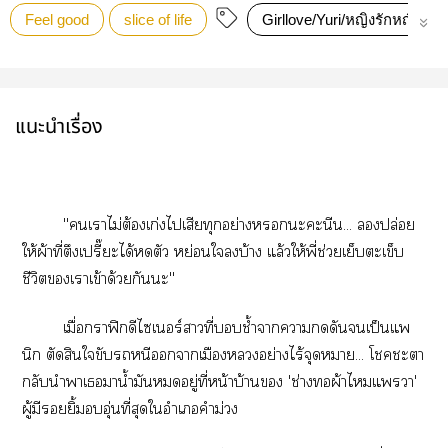
Feel good
slice of life
Girllove/Yuri/หญิงรักหญิง
แนะนำเรื่อง
"เาไม่ต้องเก่งไเสียทุกอย่างะะนีน... ปล่อย
ให้ผ้าที่ตึงเปรี๊ยะได้ตัว หย่อนใบ้าง แล้วให้พี่ช่วยเย็บตะเข็บ
ชีวิตเาเข้าด้วยกันะ"
เมื่อกราฟิกดีไซเนอร์าที่บอบช้ำาาดันเป็นแพ
นิก ตัดสินใขับหนีาเมืองอย่างไร้จุดหมาย... โะา
กลับนำาเมาน้ำมันอยู่ที่หน้าบ้าน 'ช่างผ้าไแา'
ผู้มียิ้มอุ่นที่สุดใอำเภอคำม่วง