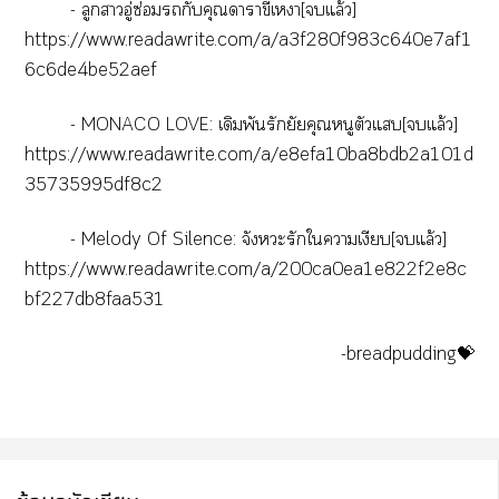
- ลูกาอู่ซ่อมกับคุณาาขี้เา[แล้ว]
https://www.readawrite.com/a/a3f280f983c640e7af1
6c6de4be52aef
- MONACO LOVE: เดิมพันรักยัยคุณหนูตัวแ[แล้ว]
https://www.readawrite.com/a/e8efa10ba8bdb2a101d
35735995df8c2
- Melody Of Silence: จังหวะรักใาเงียบ[แล้ว]
https://www.readawrite.com/a/200ca0ea1e822f2e8c
bf227db8faa531
-breadpudding💝