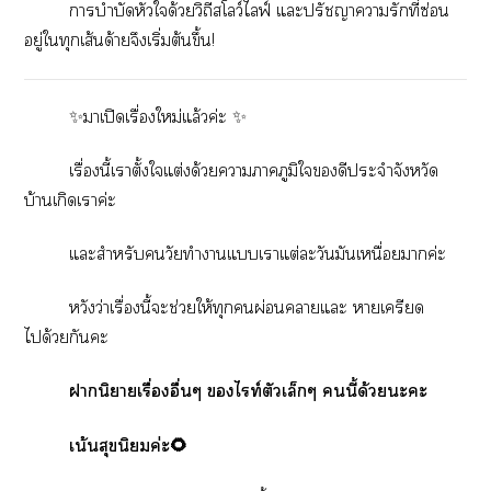
าบำบัดหัวใด้วยวิถีสโลว์ไลฟ์ แะปรัชญาารักที่ซ่อน
อยู่ใทุกเส้นด้ายจึงเริ่มต้นขึ้น!
✨าเปิดเรื่องใหม่แล้วค่ะ ✨
เรื่องนี้เาตั้งใแต่งด้วยาาภูมิใดีประจำจังหวัด
บ้านเกิดเาค่ะ
แะสำหรับวัยทำาแเาแต่ะวันมันเหนื่อยาค่ะ
หวังว่าเรื่องนี้ะช่วยให้ทุกผ่อนาแะ าเครียด
ได้วยกันะ
านิยายเรื่องอื่นๆ ไท์ตัวเล็กๆ นี้ด้วยะะ
เน้นสุขนิยมค่ะ🌻