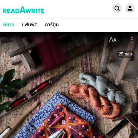
นิยาย
แฟนฟิค
การ์ตูน
25
ตอน