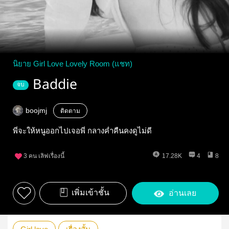
นิยาย Girl Love Lovely Room (แชท)
Baddie
จบ
boojmj
ติดตาม
พี่จะให้หนูออกไปเจอพี่ กลางค่ำคืนคงดูไม่ดี
3
คน เลิฟเรื่องนี้
17.28K
4
8
เพิ่มเข้าชั้น
อ่านเลย