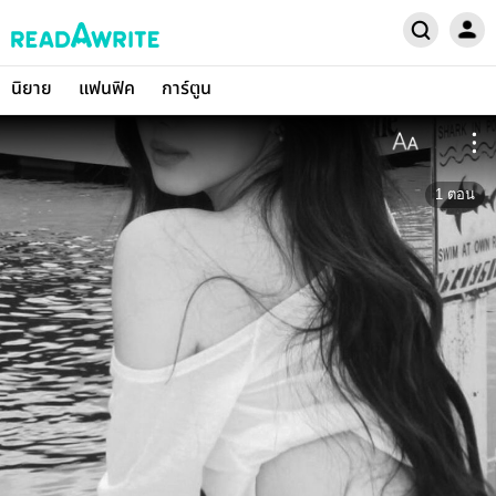
นิยาย
แฟนฟิค
การ์ตูน
1
ตอน