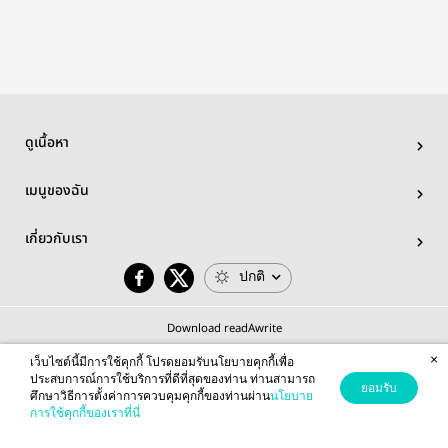
ดูเนื้อหา
เมนูของฉัน
เกี่ยวกับเรา
ปกติ
Download readAwrite
×
เว็บไซต์นี้มีการใช้คุกกี้ โปรดยอมรับนโยบายคุกกี้เพื่อ
ประสบการณ์การใช้บริการที่ดีที่สุดของท่าน ท่านสามารถ
ยอมรับ
ศึกษาวิธีการตั้งค่าการควบคุมคุกกี้ของท่านผ่าน
นโยบาย
© 2026 readAwrite.com by MEB Corporation Public Company Limited
การใช้คุกกี้ของเราที่นี่
This site is protected by reCAPTCHA and the Google
Privacy Policy
and
Terms of Service
apply.