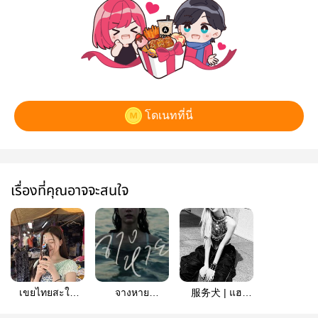
โดเนทที่นี่
เรื่องที่คุณอาจจะสนใจ
เขยไทยสะใภ้
จางหาย
服务犬 | แฮ
ลาว| haneye
#Haneye
นอาย