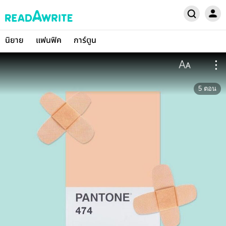
นิยาย
แฟนฟิค
การ์ตูน
5
ตอน