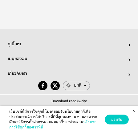
ดูเนื้อหา
เมนูของฉัน
เกี่ยวกับเรา
ปกติ
Download readAwrite
×
เว็บไซต์นี้มีการใช้คุกกี้ โปรดยอมรับนโยบายคุกกี้เพื่อ
ประสบการณ์การใช้บริการที่ดีที่สุดของท่าน ท่านสามารถ
ยอมรับ
ศึกษาวิธีการตั้งค่าการควบคุมคุกกี้ของท่านผ่าน
นโยบาย
© 2026 readAwrite.com by MEB Corporation Public Company Limited
การใช้คุกกี้ของเราที่นี่
This site is protected by reCAPTCHA and the Google
Privacy Policy
and
Terms of Service
apply.