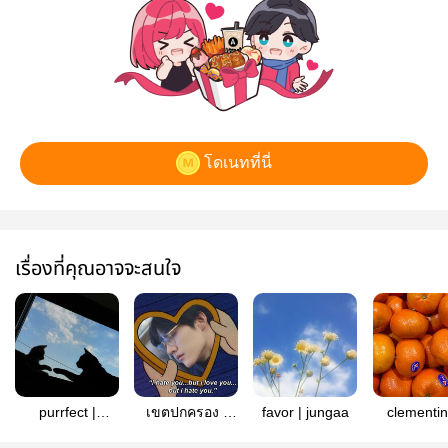
โดเนทที่นี่
เรื่องที่คุณอาจจะสนใจ
purrfect |
เขตปกครอง |
favor | jungaa
clementin
seungbin
PP6D
alanmar