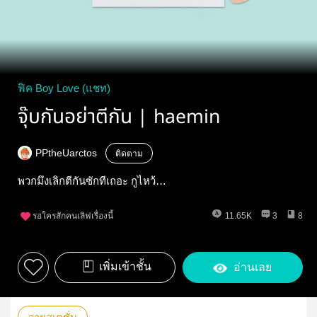
ฟิค Boy Love (แชท)
จุ๊บกันอย่าตีกัน | haemin
PPtheUarctos
ติดตาม
พวกมึงเลิกตีกันซักทีเถอะ กูไหว้…
รอใครสักคนเลิฟเรื่องนี้
11.65K
3
8
เพิ่มเข้าชั้น
อ่านเลย