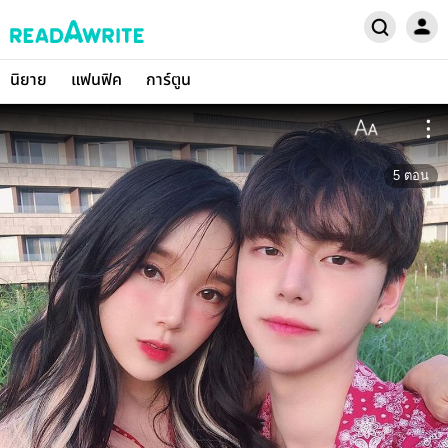
นิยาย
แฟนฟิค
การ์ตูน
5
ตอน