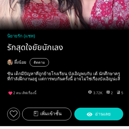
นิยายรัก (แชท)
รักสุดใจยัยนักเลง
ผึ้งน้อย
ติดตาม
ซัน เด็กมีปัญหาที่ถูกย้ายโรงเรียน บังเอิญพบกับ เต้ นักศึกษาครู
ที่กำลังฝึกงานอยู่ เเต่การพบกันครั้งนี้ อาจไม่ใช่เรื่องบังเอิญน่ะสิ
2
คน เลิฟเรื่องนี้
3.72K
2
5
เพิ่มเข้าชั้น
อ่านเลย