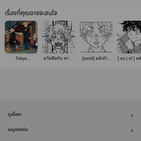
เรื่องที่คุณอาจจะสนใจ
Tokyo
สวัสดีครับ​ ทาเค
[os/sf] คลังFic
[ os | sf ] 
Revengers(Alltake)
มิจิครับ
Tokyo
รักน้องจ๋า
|| (รวมฟิค)
(ALLTAKE)
revengers -
Alltake
alltake-
ดูเนื้อหา
เมนูของฉัน