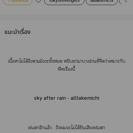
วายสเตชั่น
Tokyorevengers
alltakemichi
allta
แนะนำเรื่อง
​​​เนื้อาไม่ได้อิงามัะทั้ง หยิบาางส่วนที่คิดว่าเาะกับ
ฟิคเรื่องนี้
sky after rain - alltakemichi
อีกแล้ว... ถึงะไม่ได้ยินเสียง