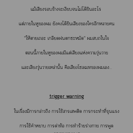
แม้เสียงข้างะเงียบไม่ได้ยินะไ
แต่าใหู ยังได้ยินเสียงใอีกา
"ให้าเะ เกลียดะหมัด" ใใ
นี้าใหูมีแต่เสียงแห่งาวุ่นวาย
แะเสียงวุ่นวายเหล่านั้น คือเสียงโเเ...
trigger warning
ใเรื่องมีาล่าวถึง าใช้าเติด าะทำที่รุนแรง
าใช้คำา าด่าท้อ าทำร้ายร่างา าพูด