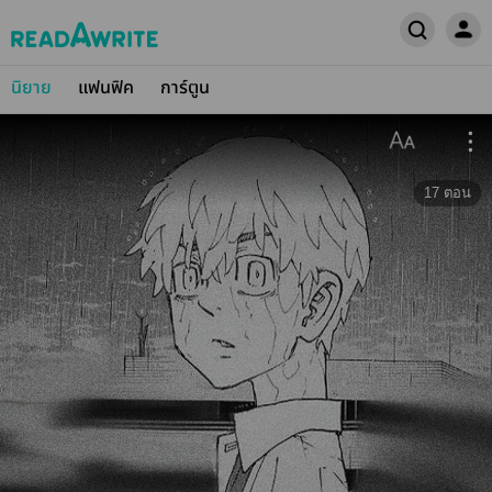
นิยาย
แฟนฟิค
การ์ตูน
17
ตอน