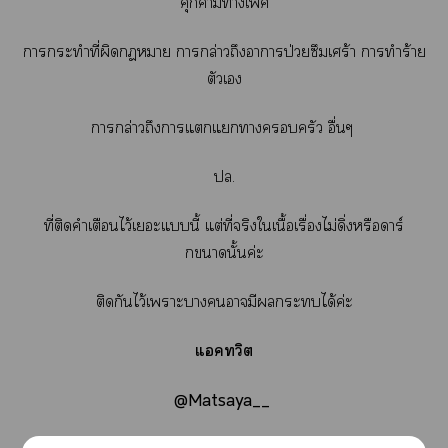
คุกคามาเ
าะทำที่ผิดกฏา าล่าวถึงาาป่วยซึมเศร้า าทำร้าย
ตัวเ
าล่าวถึงาแแาครัว อื่นๆ
ปล.
ที่ติดคำเตือนไว้เะแนี้ แต่ที่จริงใเนื้อเรื่องไม่ดิ่งหรือดาร์
กานั้นค่ะ
ติดกันไว้เาะาามีะได้ค่ะ
แคทวิต
@Matsaya__