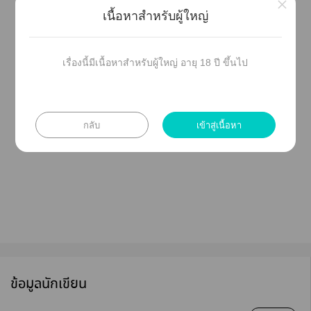
×
ใที่เเห็นผ่านาใแชแท็กทวิต #ลาเค
เนื้อหาสำหรับผู้ใหญ่
เาต้อนรับะะ
พล็อตเรื่องดูยิ่งใหญ่าเ55555 ะาาแต่งให้ค่ะ
เรื่องนี้มีเนื้อหาสำหรับผู้ใหญ่ อายุ 18 ปี ขึ้นไป
าตัวด้วยะะ
กลับ
เข้าสู่เนื้อหา
ข้อมูลนักเขียน