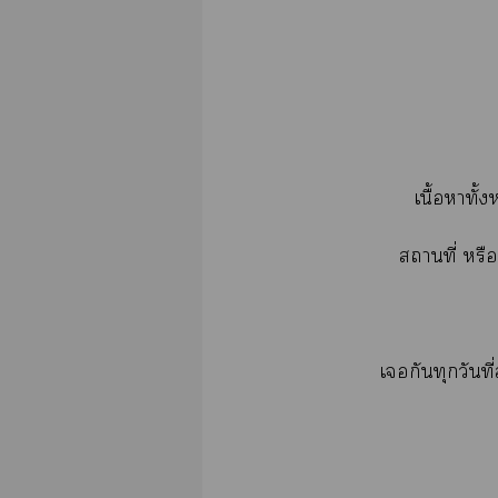
เนื้อาทั้ง
สถานที่ หร
เกันทุกวันท