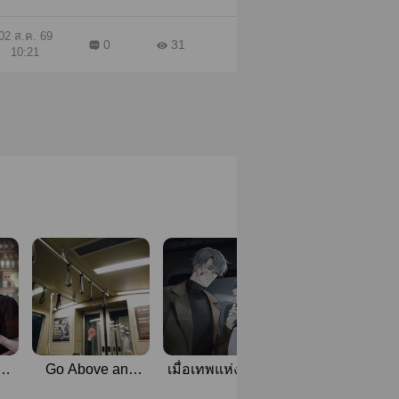
02 ส.ค. 69
0
31
10:21
าสน
Go Above and
เมื่อเทพแห่งความ
(มีอีบุ๊ค) สตั้นแ
Beyond
บ้าคลั่งกลับมาคลั่ง
ลั่น! เคยจับมือสา