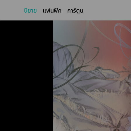
นิยาย
แฟนฟิค
การ์ตูน