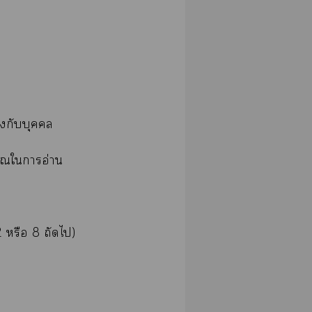
ข้องกับบุคคล
าณใาอ่าน
 หรือ 8 ถัดไ)