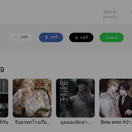
3953 คำ
(16 หน้า)
แชร์
แชร์
แชร์
Line it
ใจ
้กัน
รับมรดกโรงเรียน
มุมมองนักอ่าน
Beta error #ป่
เวทมนตร์
พระเจ้า
กลิ่นแพทชูลี