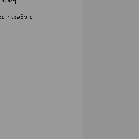
างจริงๆ
่างาะอธิบาย