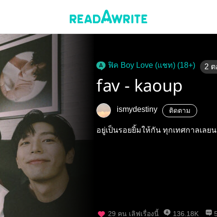
ฟิค Boy Love (แชท) (18+)
2
ต
fav - kaoup
ismydestiny
ติดตาม
อยู่เป็นรอยยิ้มให้กัน ทุกเทศกาลเลย
29
คน เลิฟเรื่องนี้
136.18K