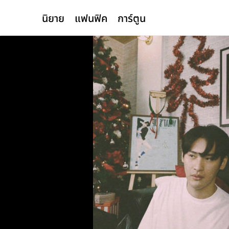
นิยาย
แฟนฟิค
การ์ตูน