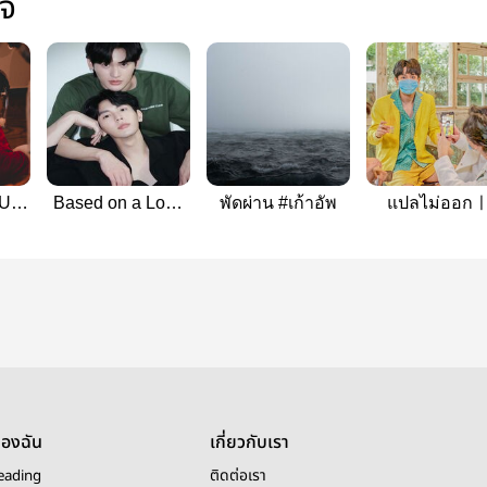
ใจ
OUP
Based on a Love
พัดผ่าน #เก้าอัพ
แปลไม่ออก
E
story
KaoUp
ของฉัน
เกี่ยวกับเรา
eading
ติดต่อเรา