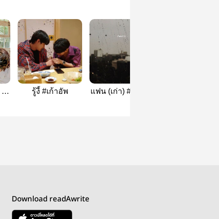
ㅣ
รู้งี้ #เก้าอัพ
แฟน (เก่า) #เก้าอัพ
เพื่อนไม่จริง
Download readAwrite