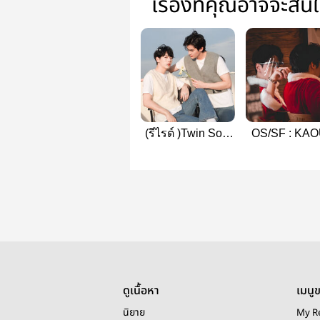
เรื่องที่คุณอาจจะสน
(รีไรต์ )Twin Soul
OS/SF : KA
KaoUp 🤍🖤
UNIVERS
ดูเนื้อหา
เมนู
นิยาย
My R