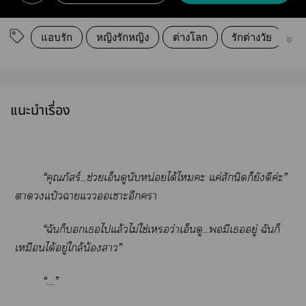
แอบรัก
หญิงรักหญิง
ต่างโลก
รักต่างวัย
Gi
แนะนำเรื่อง
“คุณภัสร์...ช่วยเอ็นดูนับหน่อยได้ไะ แค่สักนิดก็ยังดีค่ะ”
าแป๋วาแเาะอีกา
“ฉันก็เไแล้วไม่ใช่เว่าเอ็นดู...มีเอยู่ ฉันก็
เหมือนได้อยู่ใกล้น้องา”
“....”