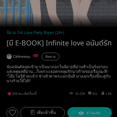
นิยาย Girl Love Party Room (18+)
[มี E-BOOK] Infinite love อนันต์รัก
Célineway
ติดตาม
นับอนันต์หลุดเข้ามาเป็นนางเอกในนิยายที่อ่านซ้ำเป็นร้อยรอบ
แต่เหตุผลที่อ่าน…ก็เพราะเธอตกหลุมรักนางร้ายของเรื่องน่ะสิ!
“โอ๊ย ไม่รู้ด้วยแล้ว! ช่างหัวตาพระเอกนั่นสิ นางเอกเรื่องนี้จะคู่กับ
นางร้ายให้ได้!“
359
คน เลิฟเรื่องนี้
33.22K
431
1.8K
เพิ่มเข้าชั้น
อ่านเลย