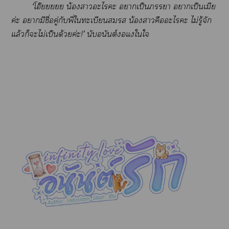
‘โอ๊ยยยยย น้องาะไะ าเป็นา าเป็นเมีย
ค่ะ ามีชื่อคู่กับพี่ใทะเบียน น้องาคือะไะ ไม่รู้จัก
แล้วก็ะไม่เป็นด้วยค่ะ!’ นับอนันต์แใใ