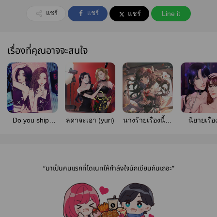
แชร์
แชร์
แชร์
Line it
เรื่องที่คุณอาจจะสนใจ
Do you ship?
ลดาจะเอา (yuri)
นางร้ายเรื่องนี้จะ
นิยายเรื่อง
ใครชิปกันคู่นั้น
ตีบทแตกไปไหน
นางเอกจะคู
เขาแต่งกันแล้ว
นะ[สนพ. lily
นางร้า
house.]
“มาเป็นคนแรกที่โดเนทให้กำลังใจนักเขียนกันเถอะ”