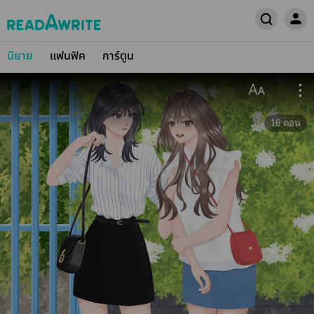
นิยาย
แฟนฟิค
การ์ตูน
16
ตอน