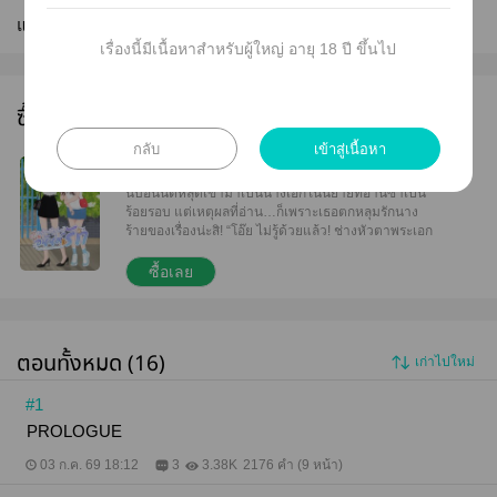
แก้ไขล่าสุด :
08 ส.ค. 2569
เรื่องนี้มีเนื้อหาสำหรับผู้ใหญ่ อายุ 18 ปี ขึ้นไป
ซื้อ e-book ได้ที่นี่
กลับ
เข้าสู่เนื้อหา
Infinite Love อนันต์รัก
นับอนันต์หลุดเข้ามาเป็นนางเอกในนิยายที่อ่านซ้ำเป็น
ร้อยรอบ แต่เหตุผลที่อ่าน…ก็เพราะเธอตกหลุมรักนาง
ร้ายของเรื่องน่ะสิ! “โอ๊ย ไม่รู้ด้วยแล้ว! ช่างหัวตาพระเอก
นั่นสิ นางเอกเรื่องนี้จะคู่กับนางร้ายให้ได้!“
ซื้อเลย
ตอนทั้งหมด (16)
เก่าไปใหม่
#1
PROLOGUE
03 ก.ค. 69 18:12
3
3.38K
2176 คำ (9 หน้า)