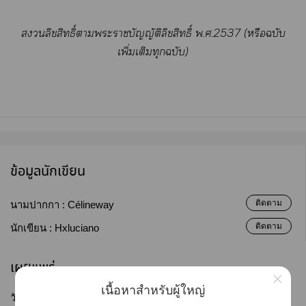
ลิขสิทธิ์าะาบัญญัติลิขสิทธิ์ พ.ศ.2537 (หรือฉบับ
เพิ่มเติมทุกฉบับ)
ข้อมูลนักเขียน
ติดตาม
นามปากกา :
Célineway
ติดตาม
นักเขียน :
Hxluciano
เผยแพร่
×
เนื้อหาสำหรับผู้ใหญ่
วันที่เผยแพร่ :
03 ก.ค. 2569