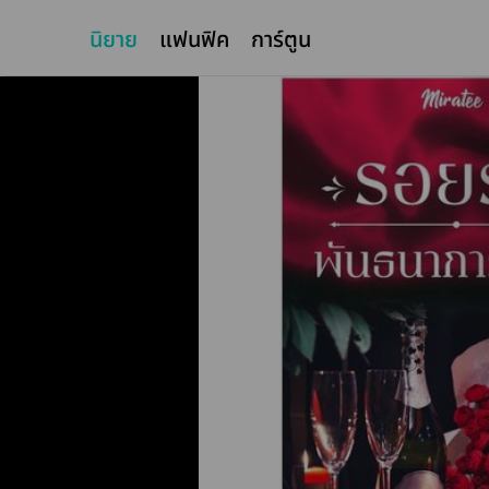
นิยาย
แฟนฟิค
การ์ตูน