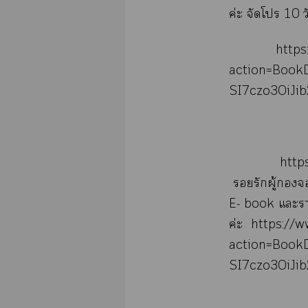
ค่ะ จัดโ 10
http
action=Book
SI7czo3OiJib
http
รักผู้
E- book แะา
ค่ะ
https://
action=Book
SI7czo3OiJib