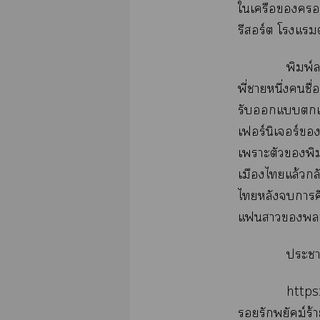
ใเครือ
รีสอร์ต โแ
พิมพ์ล
พี่าหนึ่งชื
รับแแต
เฟอร์นิเจอร์
เาะตัวพิมพ
เมืองไแล้วก
ไหลังาศ
แาาแ
ะา
http
รักพยัคฆ์ร