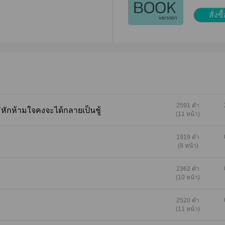
แล้วจึงกลายเป็นรอยรักที่พันธ
จ้า
สั่งซื
สไว้กับคมกริชตลอดไป "ผม
ำเอาไว้ด้วย แล้วถ้าไม่อยาก
ยของคุณรู้ว่าคุณเหลวไหลเสีย
่สามวันแรกที่กลับมาเมืองไทย
ห้มันน่ารักด้วย ฟังนะ คุณต้อง
แบบบ้านพักตากอากาศที่
ม"
2591 คำ
ถ้าไม่หักห้ามใจคงจะได้กลายเป็นชู้
(11 หน้า)
1919 คำ
(8 หน้า)
2362 คำ
(10 หน้า)
2520 คำ
(11 หน้า)