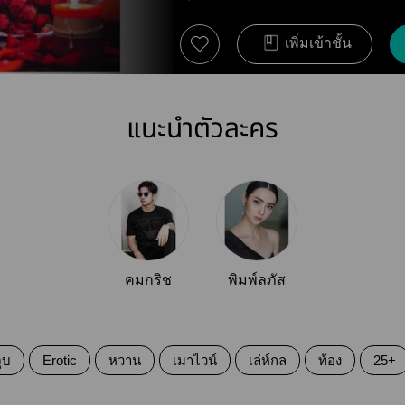
เพิ่มเข้าชั้น
แนะนำตัวละคร
คมกริช
พิมพ์ลภัส
ูบ
Erotic
หวาน
เมาไวน์
เล่ห์กล
ท้อง
25+