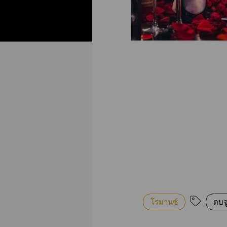
โรมานซ์
ตบจ