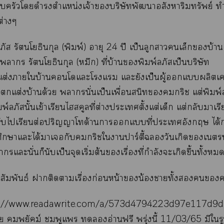
ครัวโดำรงตำแหน่งเจ้าบริษัทพัฒนาอสังหาริมทรัพย์ ทำ
ต่างๆ
ภัส รัตนโยธินกุล (พิมพ์) อายุ 24 ปี เป็นลูกาเล็กบ้าน
่อา รัตนโยธินกุล (หมึก) ที่บ้านพิมพ์ลภัสเป็นบริษัท
่งาใบ้านโแะโแ แะยังเป็นผู้แผลิตเครื
แต่งบ้านด้วย านั่นเป็นเพื่อนสนิทกริช แต่พิมพ์ลภั
์ลภัสนั้นเข้าเรียนไฮสคูลที่ต่างะเตั้งแต่เด็ก แต่กลับาเร
ลับไเรียนต่อปริญญาโด้านาแที่ะเอังกฤษ ได้ก
ึกษาแะได้าเกับกริชใาปาร์ตี้วันเกิดเ
ะนั่นก็นับเป็นจุดเริ่มต้นเรื่องที่กำลังะเกิดขึ้นทั้ง
สัมพันธ์ าติดาเรื่องก่อนหน้าน้องาทั้ง
s://www.readawrite.com/a/573d4794223d97e117d9d
้าย พยัคฆ์ ชมพูแ อ่านฟรี พรุ่งนี้ 11/03/65 มีใ