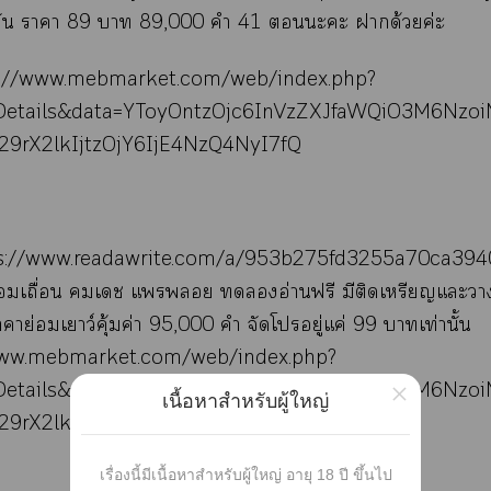
 วัน าา 89 า 89,000 คำ 41 ะะ าด้วยค่ะ
s://www.mebmarket.com/web/index.php?
Details&data=YToyOntzOjc6InVzZXJfaWQiO3M6Nz
29rX2lkIjtzOjY6IjE4NzQ4NyI7fQ
s://www.readawrite.com/a/953b275fd3255a70ca39
เถื่อน เ แ อ่านฟรี มีติดเหรียญแะ
าย่อมเยาว์คุ้มค่า 95,000 คำ จัดโอยู่แค่ 99 าเท่านั้น
www.mebmarket.com/web/index.php?
Details&data=YToyOntzOjc6InVzZXJfaWQiO3M6Nz
×
เนื้อหาสำหรับผู้ใหญ่
29rX2lkIjtzOjY6IjE1MjA5NSI7fQ
เรื่องนี้มีเนื้อหาสำหรับผู้ใหญ่ อายุ 18 ปี ขึ้นไป