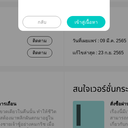
เผยแพร่
กลับ
เข้าสู่เนื้อหา
ติดตาม
วันที่เผยแพร่ :
09 มี.ค. 2565
ติดตาม
แก้ไขล่าสุด :
23 ก.ย. 2565
สนใจเวอร์ชั่นกร
ารเถื่อน
สั่งซื้อผ
ขวดเดียวในคืนนั้น ทำให้ชีวิต
เรื่องนี
ัสต้องมาพลิกผันตกมาอยู่ใน
สามารถกดท
ชายเจ้าชู้อย่างคมกริช เมื่อ
เกี่ยวกั