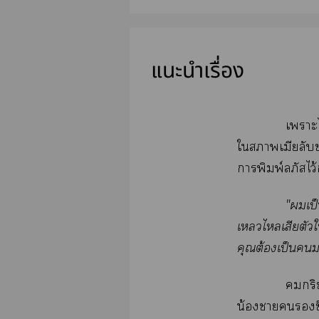
แนะนำเรื่อง
เาะไ
ใาเมียลับ
การพิมพ์ลภัสไ
"เป็
เไเสียตัวใ
คุณต้องเป็น
กริ
น้องาช