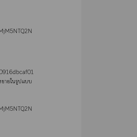
oiMjM5NTQ2N
40916dbcaf01
าาใรูปแ
oiMjM5NTQ2N