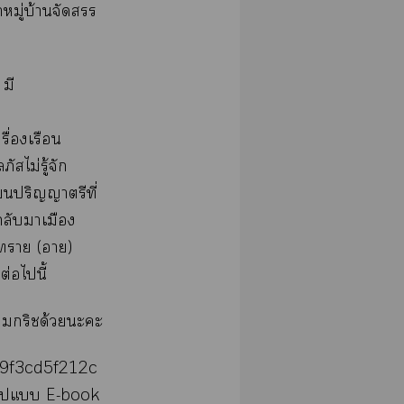
หมู่บ้านจัดสรร
 มี
่องเรือน
สไม่รู้จัก
ียนปริญญาตรีที่
ลับาเมือง
า (า)
ต่อไนี้
กริชด้วยะะ
9f3cd5f212c
รูปแ E-book