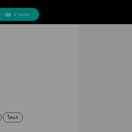
อ่านเลย
โคแก่