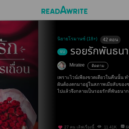
นิยายโรมานซ์ (18+)
42
ตอน
รอยรักพันธนา
จบ
Miratee
ติดตาม
เพราะไวน์เพียงขวดเดียวในคืนนั้น ทำ
ผันต้องตกมาอยู่ในสภาพเมียลับของชา
ไปแล้วจึงกลายเป็นรอยรักที่พันธนา
27
คน เลิฟเรื่องนี้
11.41K
6