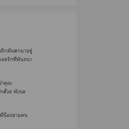
พลิกผันาอยู่
รักที่พันธนา
ว่าคุณ
ักด้วย ฟังะ
พี่น้องา