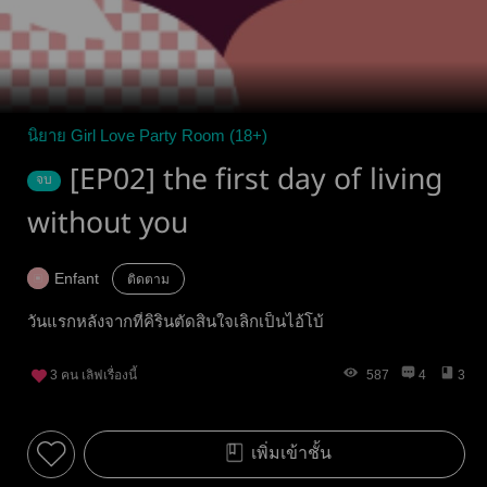
นิยาย Girl Love Party Room (18+)
[EP02] the first day of living
จบ
without you
Enfant
ติดตาม
วันแรกหลังจากที่คิรินตัดสินใจเลิกเป็นไอ้โบ้
3
คน เลิฟเรื่องนี้
587
4
3
เพิ่มเข้าชั้น