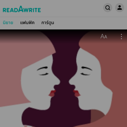
นิยาย
แฟนฟิค
การ์ตูน