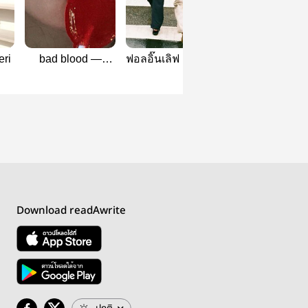
eri
bad blood —
ฟอลอิ๊นเลิฟ | Dojoy
#บุ้งบี๋
markri
Download readAwrite