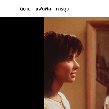
นิยาย
แฟนฟิค
การ์ตูน