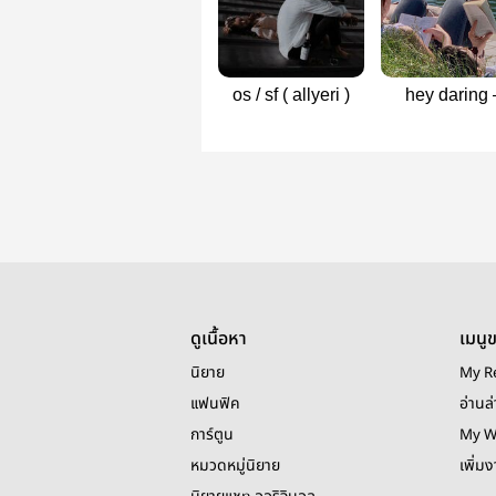
os / sf ( allyeri )
hey daring 
allyeri
ดูเนื้อหา
เมนู
นิยาย
My R
แฟนฟิค
อ่านล่
การ์ตูน
My W
หมวดหมู่นิยาย
เพิ่ม