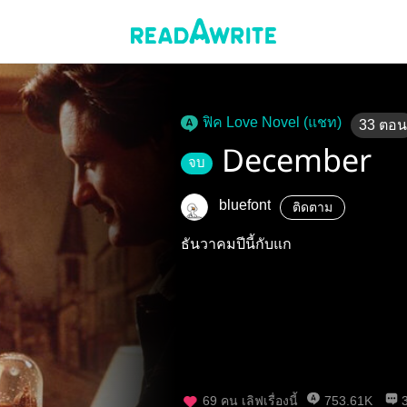
ฟิค Love Novel (แชท)
33
ตอน
December
จบ
bluefont
ติดตาม
ธันวาคมปีนี้กับแก
69
คน เลิฟเรื่องนี้
753.61K