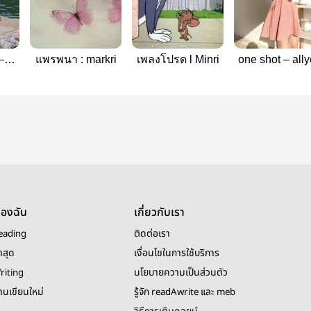
–
แพรพนา : markri
เพลงโปรด l Minri
one shot – ally
ของฉัน
เกี่ยวกับเรา
eading
ติดต่อเรา
าสุด
เงื่อนไขในการใช้บริการ
riting
นโยบายความเป็นส่วนตัว
งานเขียนใหม่
รู้จัก readAwrite และ meb