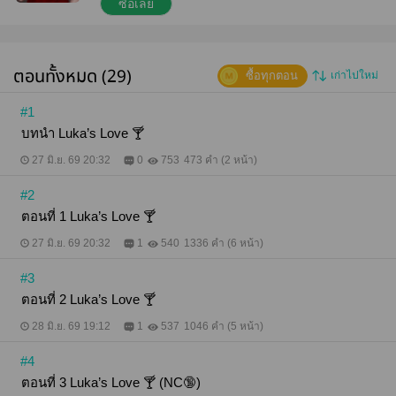
เธอ เพียงเพราะว่าผู้ชายต้องการ ‘เซ็กส์’ แต่เธอก็ยังไม่
ซื้อเลย
พร้อม เมื่อถูกคนรักและเพื่อนสนิทนินทาว่าเป็นผู้หญิง
จืดชืด ไร้อารมณ์ ทำให้มิลินทนไม่ไหว และไม่อยากเป็น
ที่นินทาสนุกปากของคนพวกนั้นอีกต่อไป… เธอตัดสินใจ
ไปเที่ยวคลับในคืนนั้น หวังแค่ว่าอยากหา ‘คู่นอน’ สัก
ตอนทั้งหมด (29)
ซื้อทุกตอน
เก่าไปใหม่
คน… แต่ความตลกร้ายก็เกิดขึ้น เมื่อผู้ชายที่เธอกำลัง
เข้าหาคือ ‘ลูก้า’ เจ้าของคลับ ที่วันนั้นทำหน้าที่บาร์เท
นเดอร์แทนคีรินที่ขอลาพักร้อน… "ฉันอยากรู้ว่าบาร์เท
#1
นเดอร์ทำอะไรได้บ้าง?" "ทำอะไรได้บ้าง…หมายถึงทำ
บทนำ Luka’s Love 🍸
อะไรเหรอ?" "ฉัน อยากจ้างนาย มาเป็นคู่นอน คืน
เดียว…" "คู่นอน?" "แค่คืนเดียว…นายคิดเท่าไหร่เหรอ?"
27 มิ.ย. 69 20:32
0
753
473 คำ (2 หน้า)
"ก่อนอื่นเลยนะ…ฉันเป็นบาร์เทนเดอร์ ไม่ใช่บาร์โฮสต์!!" .
. .
#2
ตอนที่ 1 Luka’s Love 🍸
27 มิ.ย. 69 20:32
1
540
1336 คำ (6 หน้า)
#3
ตอนที่ 2 Luka’s Love 🍸
28 มิ.ย. 69 19:12
1
537
1046 คำ (5 หน้า)
#4
ตอนที่ 3 Luka’s Love 🍸 (NC🔞)