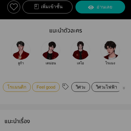
เพิ่มเข้าชั้น
อ่านเลย
แนะนำตัวละคร
ลูก้า
เดม่อน
เลโอ
โรแมง
โรแมนติก
Feel good
วิศวะ
วิศวะไฟฟ้า
ม
แนะนำเรื่อง