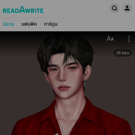
นิยาย
แฟนฟิค
การ์ตูน
29
ตอน