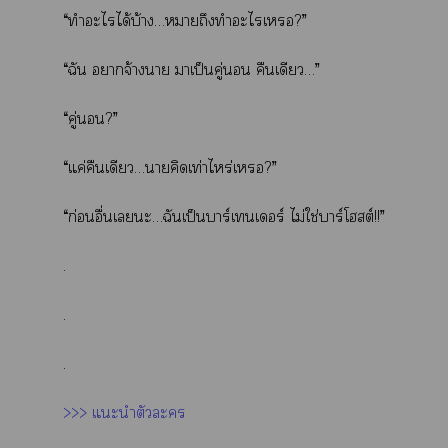
“ทำะไได้บ้าง…าถึงทำะไเ?”
“ฉัน าจ้างา าเป็นคู่ คืนเดียว…”
“คู่?”
“แค่คืนเดียว…าคิดเท่าไหร่เ?”
“ก่อนอื่นเะ…ฉันเป็นบาร์เทนเดอร์ ไม่ใช่บาร์โสต์!!”
.
.
.
>>> แะนำตัวะ