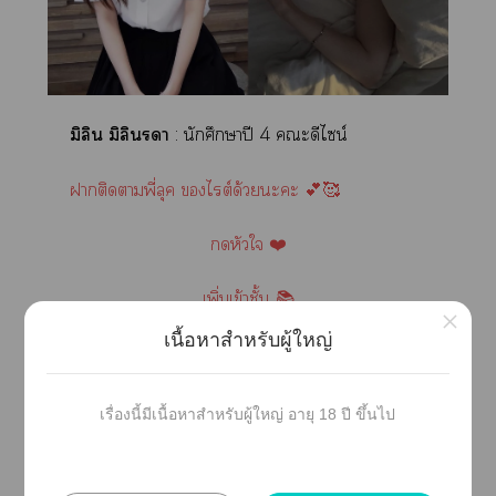
มิลิน มิลินา
: นักศึกษาปี 4 ะดีไซน์
าติดาพี่ลุค ไต์ด้วยะะ 💕🥰
หัวใ ❤️
เพิ่มเข้าชั้น 📚
×
เนื้อหาสำหรับผู้ใหญ่
เม้นต์พูดคุยกันได้ะะ ไต์ฟีดแคาานักอ่านทุกอยู่
น๊าา 💬💓
เรื่องนี้มีเนื้อหาสำหรับผู้ใหญ่ อายุ 18 ปี ขึ้นไป