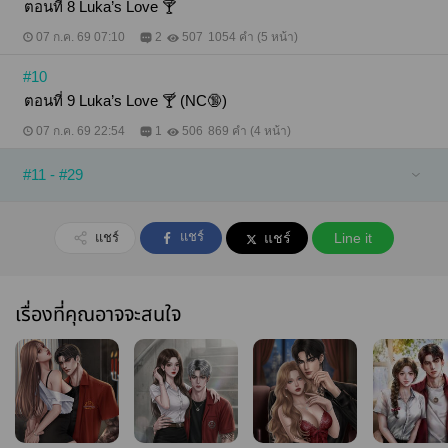
ตอนที่ 8 Luka’s Love 🍸
07 ก.ค. 69 07:10
2
507
1054 คำ (5 หน้า)
#10
ตอนที่ 9 Luka’s Love 🍸 (NC🔞)
07 ก.ค. 69 22:54
1
506
869 คำ (4 หน้า)
#11 - #29
แชร์
แชร์
แชร์
Line it
เรื่องที่คุณอาจจะสนใจ