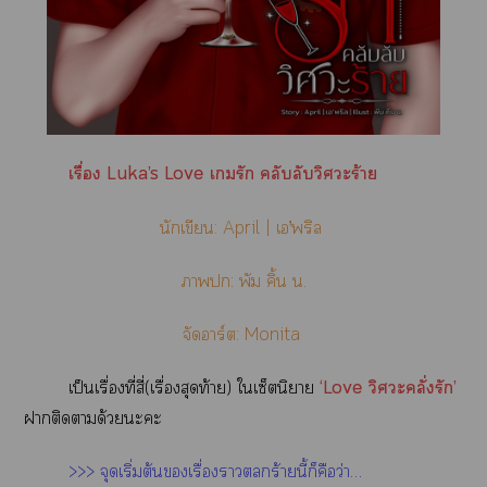
เรื่อง
Luka’s Love เรัก คลับลับวิศวะร้าย
นักเขียน: April | เ’พริล
า: พัม คิ้น น.
จัดอาร์ต: Monita
เป็นเรื่องที่สี่(เรื่องสุดท้าย) ใเซ็ตนิา
‘Love วิศวะคลั่งรัก’
าติดาด้วยะะ
>>> จุดเริ่มต้นเรื่องาร้ายนี้ก็คือว่า…