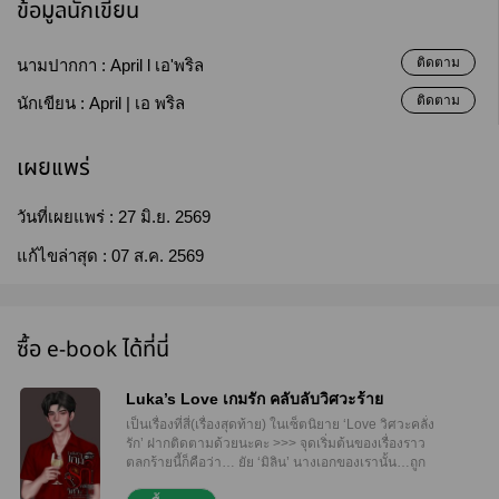
ข้อมูลนักเขียน
ติดตาม
นามปากกา :
April l เอ'พริล
ติดตาม
นักเขียน :
April | เอ พริล
เผยแพร่
วันที่เผยแพร่ :
27 มิ.ย. 2569
แก้ไขล่าสุด :
07 ส.ค. 2569
ซื้อ e-book ได้ที่นี่
Luka’s Love เกมรัก คลับลับวิศวะร้าย
เป็นเรื่องที่สี่(เรื่องสุดท้าย) ในเซ็ตนิยาย ‘Love วิศวะคลั่ง
รัก’ ฝากติดตามด้วยนะคะ >>> จุดเริ่มต้นของเรื่องราว
ตลกร้ายนี้ก็คือว่า… ยัย ‘มิลิน’ นางเอกของเรานั้น…ถูก
แฟนที่กำลังคบอยู่นอกใจ คบกันลับหลังกับเพื่อนสนิทของ