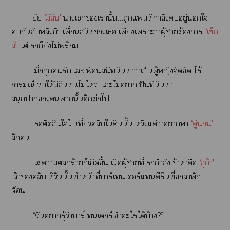
ยัย
‘มิลิน’
าเเานั้น…ถูกแที่กำลังอยู่ใ
กันลับหลังกับเพื่อนสนิทเ เพียงเาะว่าผู้าต้องา
‘เซ็ก
ส์’
แต่เก็ยังไม่พร้อม
เมื่อถูกรักแะเพื่อนสนิทนินทาว่าเป็นผู้หญิงจืดชืด ไร้
อารมณ์ ทำให้มิลินไม่ไ แะไม่าเป็นที่นินทา
สนุกานั้นอีกต่อไ…
เตัดสินใไเที่ยวคลับใคืนนั้น หวังแค่ว่าาา
‘คู่’
สัก…
แต่าร้ายก็เกิดขึ้น เมื่อผู้าที่เกำลังเข้าาคือ
‘ลูก้า’
เจ้าคลับ ที่วันนั้นทำหน้าที่บาร์เทนเดอร์แคีรินที่าพัก
ร้อน…
“ฉันารู้ว่าบาร์เทนเดอร์ทำะไได้บ้าง?”