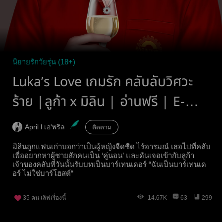
นิยายรักวัยรุ่น (18+)
Luka’s Love เกมรัก คลับลับวิศวะ
ร้าย |ลูก้า x มิลิน | อ่านฟรี | E-
book
April l เอ'พริล
ติดตาม
มิลินถูกแฟนเก่าบอกว่าเป็นผู้หญิงจืดชืด ไร้อารมณ์ เธอไปที่คลับ
เพื่ออยากหาผู้ชายสักคนเป็น ‘คู่นอน’ และดันเจอเข้ากับลูก้า
เจ้าของคลับที่วันนั้นรับบทเป็นบาร์เทนเดอร์ “ฉันเป็นบาร์เทนเด
อร์ ไม่ใช่บาร์โฮสต์“
35
คน เลิฟเรื่องนี้
14.67K
63
299