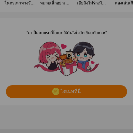
โคตรเลวทวงรัก||
หมวยเล็กอย่าเด็ด
เฮียสิงไม่รักเมีย
ลองเล่นเกี
มี E-BOOK
ให้มันมาก | มี E-
[อ่านฟรี]
วิศวะ
book
“มาเป็นคนแรกที่โดเนทให้กำลังใจนักเขียนกันเถอะ”
โดเนทที่นี่