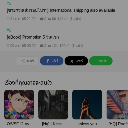
#5
[ขายรวมเล่มรอบไปรฯ] International shipping also available
31 ก.ค. 65 21:09
0
88
148 คำ (1 หน้า)
#6
[eBook] Promotion 5 วันแรก
09 ส.ค. 65 05:00
0
121
100 คำ (1 หน้า)
แชร์
แชร์
แชร์
Line it
เรื่องที่คุณอาจจะสนใจ
OS/SF ♡̆̈ oya
[Hq] | Kisses
unless you
[HQ] Rooft