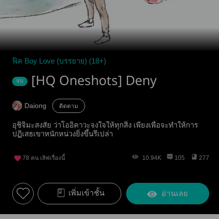
ฟิค Boy Love (บรรยาย) (18+)
[HQ Oneshots] Deny
จบ
Daiong
ติดตาม
อุชิจิมะสงสัย ว่าโออิคาวะจงใจให้ทุกสิ่ง เพียงเพื่อจะทำให้การ
ปฏิเสธเขาหนักหน่วงยิ่งขึ้นรึเปล่า
78
คน เลิฟเรื่องนี้
10.94K
105
277
เพิ่มเข้าชั้น
อ่านเลย