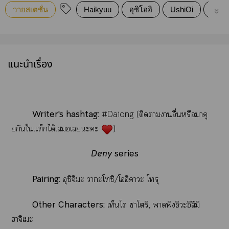
วายสเตชั่น
Haikyuu
อุชิโออิ
UshiOi
ไฮคิว
แนะนำเรื่อง
Writer's hashtag:
#Daiong (ติดาาอื่นหรือาคุ
ยกันใแท็กได้เเะะ
)
Deny
series
Pairing:
อุชิจิะ าะโชิ/โอิาะ โทรุ
Other Characters:
เท็นโ าโริ, าพิงอิะอิสึมิ
าจิเะ