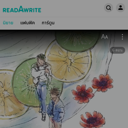
นิยาย
แฟนฟิค
การ์ตูน
6
ตอน