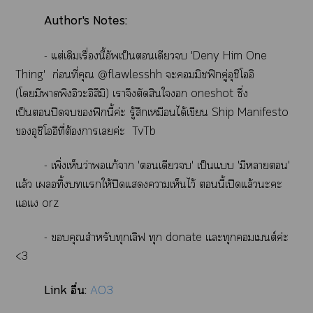
Author's Notes:
- แต่เดิมเรื่องนี้อัพเป็นเดียว 'Deny Him One
Thing' ก่อนที่คุณ @flawlesshh ะมิชฟิกคู่อุชิโอิ
(โมีาพิงอิะอิสึมิ) เาจึงตัดสินใ oneshot ซึ่ง
เป็นปิดฟิกนี้ค่ะ รู้สึกเหมือนได้เขียน Ship Manifesto
อุชิโอิที่ต้องาเค่ะ TvTb
- เพิ่งเห็นว่าแก้า 'เดียว' เป็นแ 'มีา'
แล้ว เทิ้งแให้ปิดแาเห็นไว้ นี้เปิดแล้วะะ
แแ orz
- คุณสำหรับทุกเลิฟ ทุก donate แะทุกเต์ค่ะ
<3
Link อื่น:
AO3