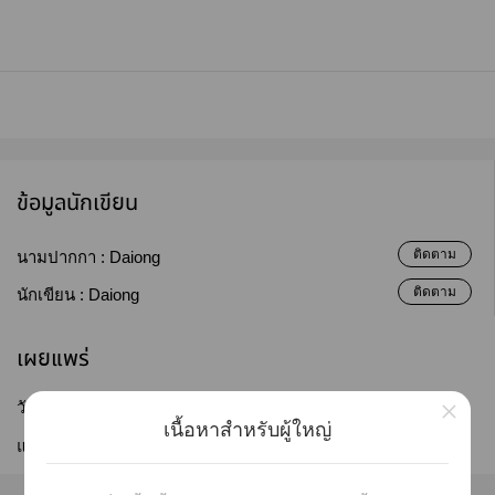
ข้อมูลนักเขียน
ติดตาม
นามปากกา :
Daiong
ติดตาม
นักเขียน :
Daiong
เผยแพร่
×
วันที่เผยแพร่ :
16 ก.ค. 2563
เนื้อหาสำหรับผู้ใหญ่
แก้ไขล่าสุด :
12 มิ.ย. 2569