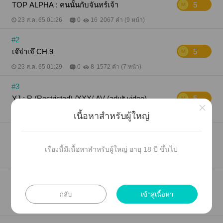
TOP ALPHA : คนนั้นกับจันทร์เจ้า
5
23 ส.ค. 65 01:26
0
16
2067 คำ (9 หน้า)
#2
เจ๊จ๋าเจ๊ CH 9
5
23 ส.ค. 65 01:29
0
8
1572 คำ (7 หน้า)
#3
YJ : R (Restricted) /XXX/ AV (adult video)
5
×
23 ส.ค. 65 01:32
0
17
3318 คำ (14 หน้า)
เนื้อหาสำหรับผู้ใหญ่
#4
ผัวกาเท้ย : NONGJA LOYKRATONGDAY
5
เรื่องนี้มีเนื้อหาสำหรับผู้ใหญ่ อายุ 18 ปี ขึ้นไป
23 ส.ค. 65 01:34
0
55
3593 คำ (15 หน้า)
#5
KOOKJIN : MY PET
5
กลับ
เข้าสู่เนื้อหา
23 ส.ค. 65 02:10
0
7
3304 คำ (14 หน้า)