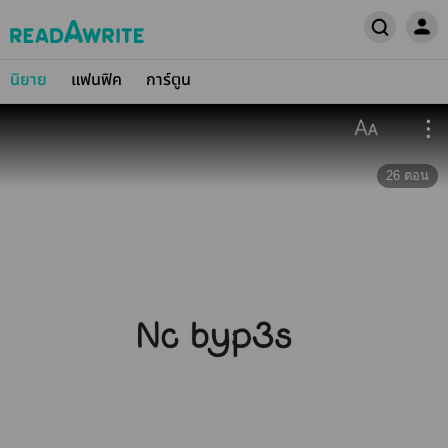
นิยาย
แฟนฟิค
การ์ตูน
26
ตอน