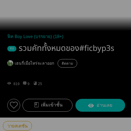
ฟิค Boy Love (บรรยาย) (18+)
รวมคัททั้งหมดของ#ficbyp3s
จบ
เฮนรี่เมื่อไหร่จะลาออก
ติดตาม
819
9
25
เพิ่มเข้าชั้น
อ่านเลย
วายสเตชั่น