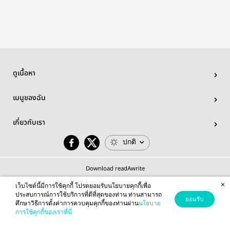
Thainex
ดูเนื้อหา
เมนูของฉัน
เกี่ยวกับเรา
ปกติ
Download readAwrite
×
เว็บไซต์นี้มีการใช้คุกกี้ โปรดยอมรับนโยบายคุกกี้เพื่อ
ประสบการณ์การใช้บริการที่ดีที่สุดของท่าน ท่านสามารถ
ยอมรับ
ศึกษาวิธีการตั้งค่าการควบคุมคุกกี้ของท่านผ่าน
นโยบาย
© 2026 readAwrite.com by MEB Corporation Public Company Limited
การใช้คุกกี้ของเราที่นี่
This site is protected by reCAPTCHA and the Google
Privacy Policy
and
Terms of Service
apply.