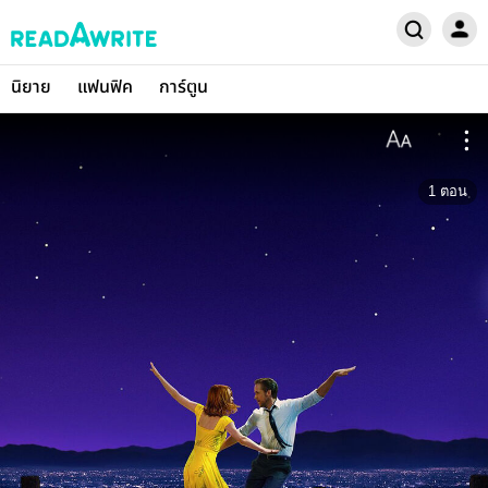
นิยาย
แฟนฟิค
การ์ตูน
1
ตอน