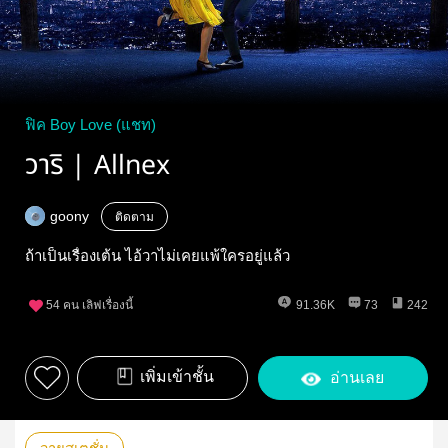
ฟิค Boy Love (แชท)
วาริ | Allnex
goony
ติดตาม
ถ้าเป็นเรื่องเต้น ไอ้วาไม่เคยแพ้ใครอยู่แล้ว
54
คน เลิฟเรื่องนี้
91.36K
73
242
เพิ่มเข้าชั้น
อ่านเลย