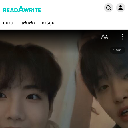
นิยาย
แฟนฟิค
การ์ตูน
3
ตอน