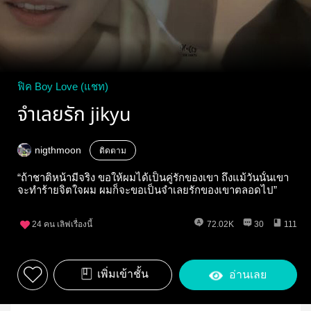
ฟิค Boy Love (แชท)
จำเลยรัก jikyu
nigthmoon
ติดตาม
“ถ้าชาติหน้ามีจริง ขอให้ผมได้เป็นคู่รักของเขา ถึงแม้วันนั้นเขา
จะทำร้ายจิตใจผม ผมก็จะขอเป็นจำเลยรักของเขาตลอดไป”
24
คน เลิฟเรื่องนี้
72.02K
30
111
เพิ่มเข้าชั้น
อ่านเลย