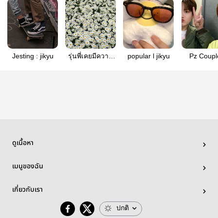
Jesting : jikyu
รุ่นพี่เคยมีความ
popular l jikyu
Pz Coupl
รักไหม #jikyu
jikyu
ดูเนื้อหา
เมนูของฉัน
เกี่ยวกับเรา
ปกติ