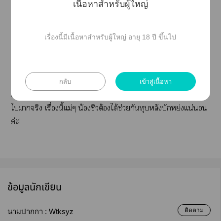
เนื้อหาสำหรับผู้ใหญ่
อันนี้ลิ้งค์ผู้เขียนต้นฉบับค่ะไากันได้
https://archiveofourown.org/works/73876211/chapt
เรื่องนี้มีเนื้อหาสำหรับผู้ใหญ่ อายุ 18 ปี ขึ้นไป
ers/192683411
กลับเข้าสู่าะนักอ่านอีกแล้วค่ะ เรื่องนี้แม่น้ชิย่าง
กลับ
เข้าสู่เนื้อหา
เาน้ำาแะาลูก โโไอ้หย่งาก เกิน
ไาจริง เรื่องนี้แม่ๆ น้องชิวต้องได้ช่วยกันทุบหลังบักหย่งแน่นอน
ค่ะ!
ข้อมูลนักเขียน
ติดตาม
นามปากกา :
Wtksyz