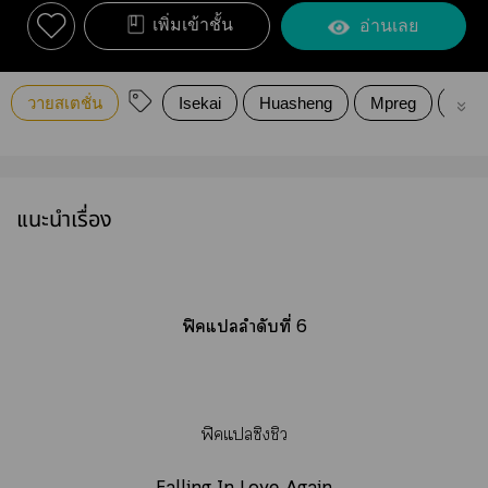
เพิ่มเข้าชั้น
อ่านเลย
วายสเตชั่น
Isekai
Huasheng
Mpreg
ome
แนะนำเรื่อง
ฟิคแลำดับที่ 6
ฟิคแซิงชิว