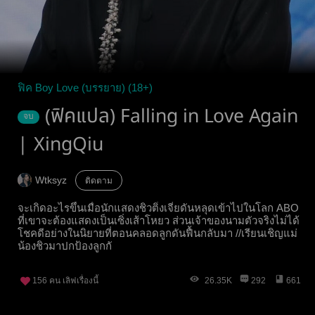
ฟิค Boy Love (บรรยาย) (18+)
(ฟิคแปล) Falling in Love Again
จบ
| XingQiu
Wtksyz
ติดตาม
จะเกิดอะไรขึ้นเมื่อนักแสดงชิวติ่งเจี๋ยดันหลุดเข้าไปในโลก ABO
ที่เขาจะต้องแสดงเป็นเซิ่งเส้าโหยว ส่วนเจ้าของนามตัวจริงไม่ได้
โชคดีอย่างในนิยายที่ตอนคลอดลูกดันฟื้นกลับมา //เรียนเชิญแม่
น้องชิวมาปกป้องลูกกั
156
คน เลิฟเรื่องนี้
26.35K
292
661