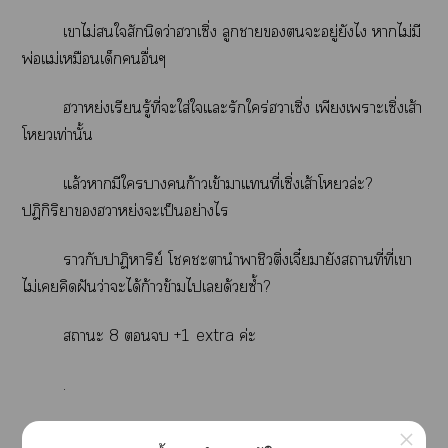
เาไม่ใสักนิดว่าฮาเซิ่ง ลูกาะอยู่ยังไ าไม่มี
พ่อแม่เหมือนเด็กอื่นๆ
ฮาหย่งเรียนรู้ที่ะใส่ใแะรักใคร่ฮาเซิ่ง เพียงเาะเซิ่งเส้า
โวเท่านั้น
แล้วามีใาก้าวเข้าาแที่เซิ่งเส้าโวล่ะ?
ปฏิกิริยาฮาหย่งะเป็นอย่างไร
ากับปาฏิหาริย์ โะานำาชิวติ่งเจี๋ายังสถานที่ที่เา
ไม่เคิดฝันว่าะได้ก้าวข้ามไเด้วยซ้ำ?
าะ 8  +1 extra ค่ะ
.
.
×