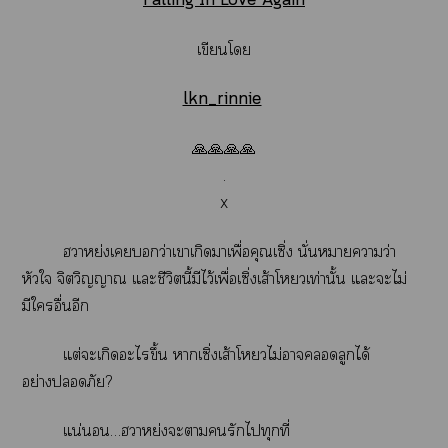
Falling In Love Again
เขียนโ
lkn_rinnie
🙏🙏🙏🙏
.
x
ฮาหย่งเว่าเาเกิดาเพื่อคุณเซิ่ง นั่นหมายความว่า
หัวใ จิตวิญญาณ แะชีวิตนี้มีไว้เพื่อเซิ่งเส้าโวเท่านั้น แะะไม่
มีใอื่นอีก
แต่ะเกิดะไขึ้น าเซิ่งเส้าโวไม่าลูกได้
อย่างภัย?
แน่นอน…ฮาหย่งะารักไทุกที่