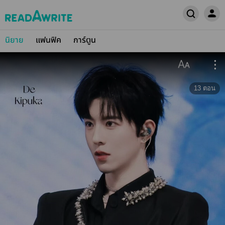
นิยาย
แฟนฟิค
การ์ตูน
13
ตอน