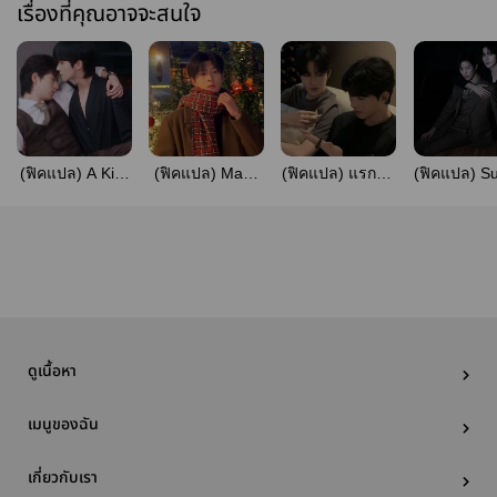
เรื่องที่คุณอาจจะสนใจ
(ฟิคแปล) A Kiss
(ฟิคแปล) Make
(ฟิคแปล) แรกพบ
(ฟิคแปล) S
is Always Better
Me Submit…|
กับแผน
Marriage
than a Curse |
XingQiu
ลวง|XINGQIU
XINGQI
XingQiu
ดูเนื้อหา
เมนูของฉัน
เกี่ยวกับเรา