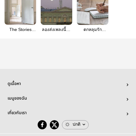
The Stories
ลองส่งเพลงนี้ไป
ตกหลุมรัก
from The
เผื่อเขาจะรู้ว่า
#PromptYourWriting
Unknown
เราชอบเขาไม่ได้
#PromptYourWriting
ชอบเพลง | โกโก
ลดอส
ดูเนื้อหา
เมนูของฉัน
เกี่ยวกับเรา
ปกติ