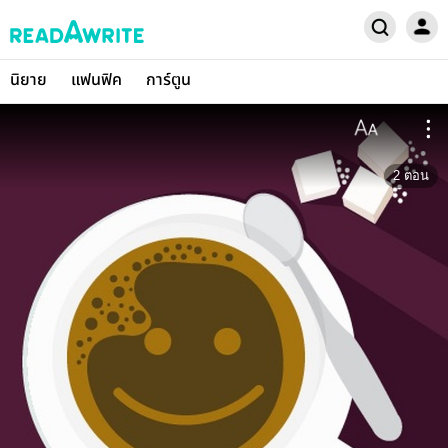
นิยาย
แฟนฟิค
การ์ตูน
2
ตอน