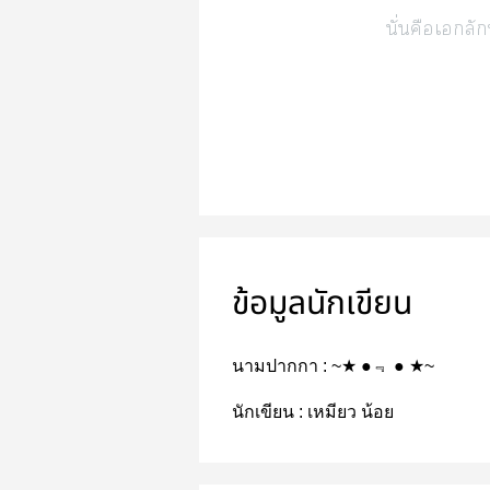
นั่นคือเลัก
ข้อมูลนักเขียน
นามปากกา :
~★ ●﹃ ● ★~
นักเขียน :
เหมียว น้อย