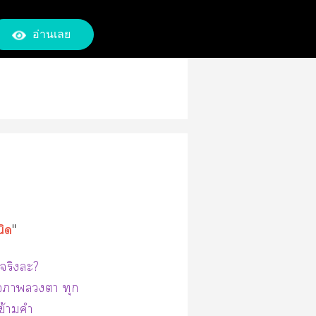
อ่านเลย
นิด
"
จริงะ?
ือาา ทุก
ข้ามคำ