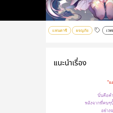
แฟนตาซี
ผจญภัย
เวท
แนะนำเรื่อง
"แ
นั่นคือ
หลังาที่ๆ
อย่าง