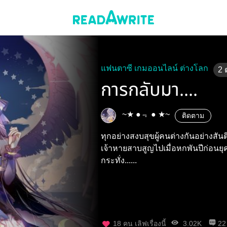
แฟนตาซี เกมออนไลน์ ต่างโลก
2
การกลับมา....
~★ ●﹃ ● ★~
ติดตาม
ทุกอย่างสงบสุขผู้คนต่างกันอย่างสันติแ
เจ้าหายสาบสูญไปเมื่อหกพันปีก่อนย
กระทั่ง......
18
คน เลิฟเรื่องนี้
3.02K
22