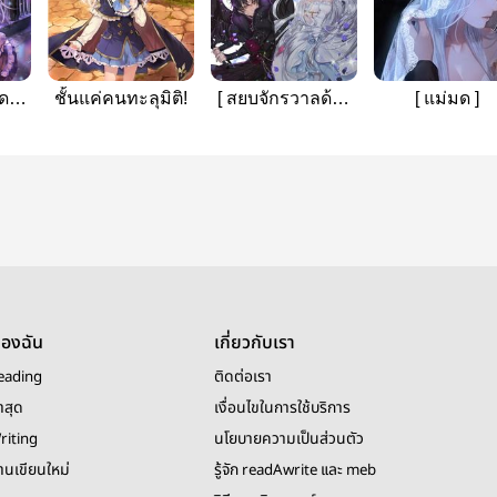
บดาบ
ชั้นแค่คนทะลุมิติ!
[ สยบจักรวาลด้วย
[ แม่มด ]
ร่างโลลิ ]
ของฉัน
เกี่ยวกับเรา
eading
ติดต่อเรา
าสุด
เงื่อนไขในการใช้บริการ
riting
นโยบายความเป็นส่วนตัว
งานเขียนใหม่
รู้จัก readAwrite และ meb