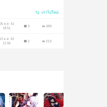
เก่าไปใหม่
05 ธ.ค. 61
3
389
18:51
13 ม.ค. 62
2
213
11:56