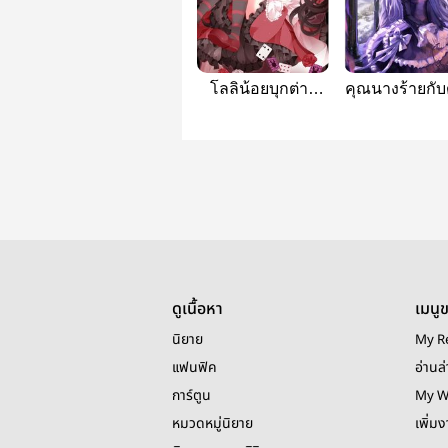
โลลิน้อยบุกต่าง
คุณนางร้ายกั
โลก
บรรพกาล
ดูเนื้อหา
เมนู
นิยาย
My R
แฟนฟิค
อ่านล่
การ์ตูน
My W
หมวดหมู่นิยาย
เพิ่ม