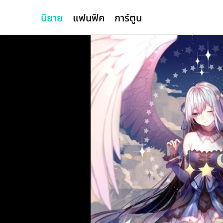
นิยาย
แฟนฟิค
การ์ตูน