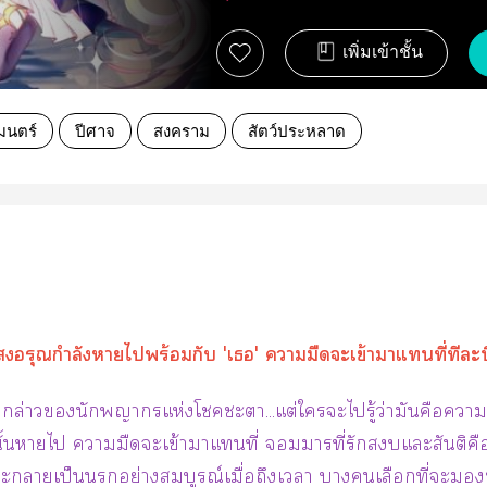
เพิ่มเข้าชั้น
มนตร์
ปีศาจ
สงคราม
สัตว์ประหลาด
อรุณกำลังาไพร้อมกับ 'เ' ามืดจะเข้าาแที่ทีะ
คำกล่าวนักาแห่งโะา...แต่ใะไรู้ว่ามันคือา
นั้นาไ ามืดจะเข้าาแที่ าที่รักแะสันติค
ะาเป็นอย่างสมบูรณ์เมื่อถึงเา าเลือกที่ะ