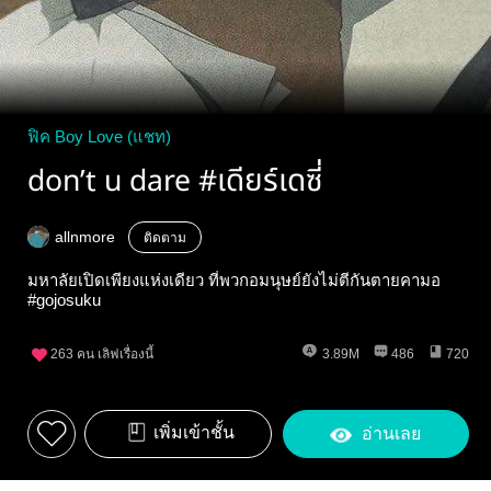
ฟิค Boy Love (แชท)
don’t u dare #เดียร์เดซี่
allnmore
ติดตาม
มหาลัยเปิดเพียงแห่งเดียว ที่พวกอมนุษย์ยังไม่ตีกันตายคามอ
#gojosuku
263
คน เลิฟเรื่องนี้
3.89M
486
720
เพิ่มเข้าชั้น
อ่านเลย