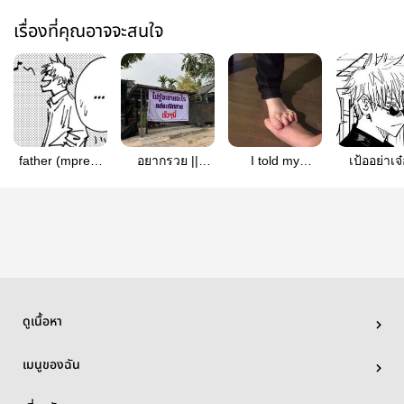
เรื่องที่คุณอาจจะสนใจ
father (mpreg)
อยากรวย ||
I told my
เป้ออย่าเจ๋
— #gojosuku
gosuku
therapist about
gosuk
you — gosuku
ดูเนื้อหา
เมนูของฉัน