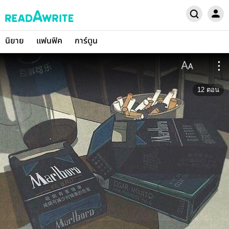
นิยาย
แฟนฟิค
การ์ตูน
12
ตอน