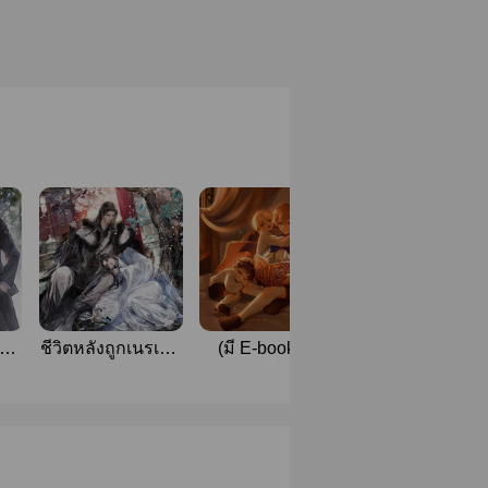
ของ
ชีวิตหลังถูกเนรเทศ
(มี E-book จบ)
เมื่อเทพแห่งคว
ของเทพบุปผา |
กลายเป็นพี่เลี้ยงเด็ก
บ้าคลั่งกลับมาคลั
Mpreg
ในนิทานสายดาร์ก
รักผมซะงั้น (So
[สนพ.Yousima
Player’s Friend
book]