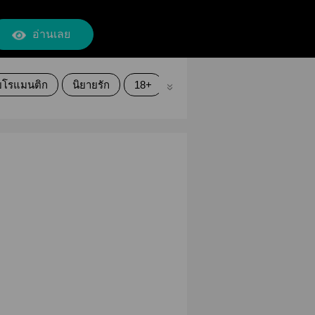
อ่านเลย
ยโรแมนติก
นิยายรัก
18+
นิยายวาย