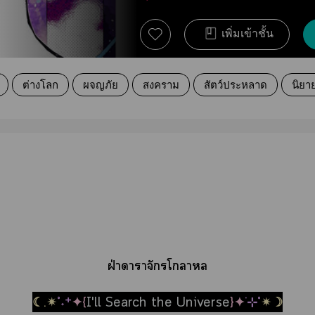
เพิ่มเข้าชั้น
ต่างโลก
ผจญภัย
สงคราม
สัตว์ประหลาด
นิยา
ฝ่าาาจักรโา
☾.✴
˚˖⁺
✦{
I'll Search the Universe
}✦
˙⊹˚
✴☽