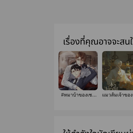
เรื่องที่คุณอาจจะสน
#หมาบ้าของเชส
แมวส้มเจ้าของ
𝔖𝔱𝔞𝔩𝔢𝔪𝔞𝔱𝔢 ♛
ค้าโพชั่น
[สนพ.onederw