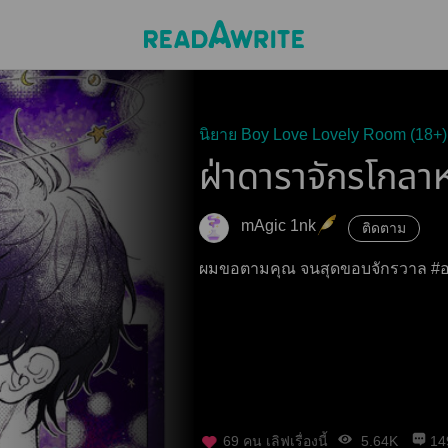
นิยาย Boy Love Lovely Room (18+)
ฝ่าดาราจักรโกลา
mAgic 1nk
ติดตาม
ผมขอตามคุณ จนสุดขอบจักรวาล #อเล็
69
คน เลิฟเรื่องนี้
5.64K
14