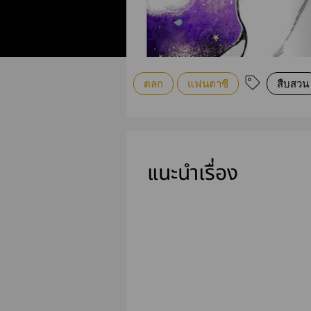
ตลก
แฟนตาซี
สืบสวน
แนะนำเรื่อง