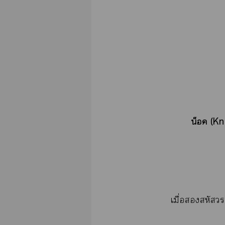
น็อค (K
เมื่อสหัส