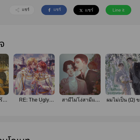
แชร์
แชร์
แชร์
Line it
ใจ
ร้าน
RE: The Ugly
สามีไม่โง่สามีแค่
ผมไม่เป็น (Ω) 
Dragon ซีนนี้ข้าไม่
รักมาก
คุณหรอก!
hy]
ได้เขียน
(สนพ.Rose
[สนพ.onederwhy]
Publishing)