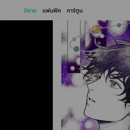
นิยาย
แฟนฟิค
การ์ตูน