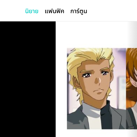
นิยาย
แฟนฟิค
การ์ตูน