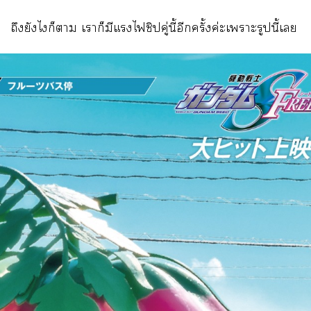
ถึงยังไก็า เาก็มีแไชิปคู่นี้อีกครั้งค่ะเาะรูปนี้เ