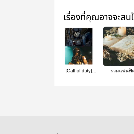
เรื่องที่คุณอาจจะสน
[Call of duty]
รวมแฟนฟิ
[COD] Choose me
RoV&AoV
or him [ Ghost ×
you × Konig ]