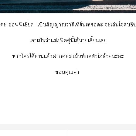
นะ ฟฟิเชี่....เป็นสัญญาณว่ารีเทิร์นเะ ะเล่นใชิปค
เาเป็นว่าแต่งฟิคคู่นี้ให้าเสี้ยนเ
าใได้อ่านแล้วาเม้นท์หัวใด้วยะะ
คุณค่า