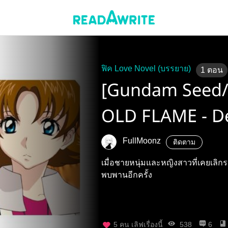
ฟิค Love Novel (บรรยาย)
1
ตอน
[Gundam Seed/ 
OLD FLAME - Dea
FullMoonz
ติดตาม
เมื่อชายหนุ่มและหญิงสาวที่เคยเลิ
พบพานอีกครั้ง
5
คน เลิฟเรื่องนี้
538
6