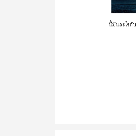
นี้มันะไกั