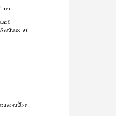
ยทำา
นแะมี
ื่องนั่นเ า)
าะนี้โผล่