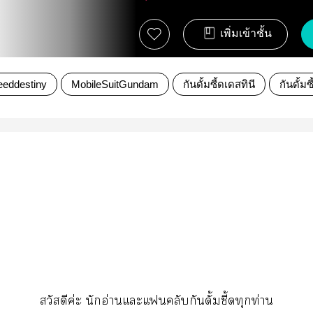
เพิ่มเข้าชั้น
eddestiny
MobileSuitGundam
กันดั้มซี้ดเดสทินี
กันดั้มซ
สวัสดีค่ะ นักอ่านแะแคลับกันดั้มซี้ดทุกท่าน