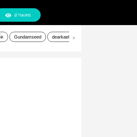
อ่านเลย
ี้ด
Gundamseed
dearkaelsman
mirialliahaw
Deark