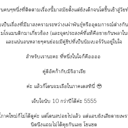
็นๆหนึ่งที่ติดาเรื่องนี้ามัยตั้งแต่ยังเด็กโขึ้นเข้าสู่วั
้มเป็นเรื่องที่มีางาระหว่างเผ่าพันธุ๋หรืออุดมการณ์ต่างกั
โแติาเกี่ยวข้อง (แะจุดประสงค์ที่แท้คือากันาใเร
แะแน่นอนาๆย่อมมีคู่ชิปที่เป็นนัมเบอร์วันอยู่ใใ
สำหรับเาะะ ที่หนึ่งใใก็คืออ
คู่ดิอัคก้ากับมิริาเรีย
ค่ะ แล้วก็โเรือใาเสทินี่ 🥹
เจ็บในับ 10 กว่าปีได้ค่ะ 5555
่าใหม่ก็ไม่ได้ดูค่ะ แต่โสไแล้ว แต่แยังเสียดายเ
นิดนึงแไม่ได้คุยกันเ โแ