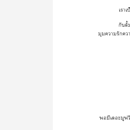
เาเป
กันดั
มุมารักา
มีเอะมูฟวี