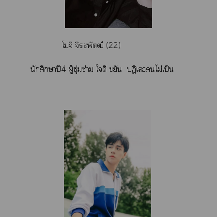
โมจิ จิะพัตฒ์ (22)
นักศึกษาปี4 ผู้ซุ่มซ่าม ใดี ขยัน ปฏิเสธไม่เป็น