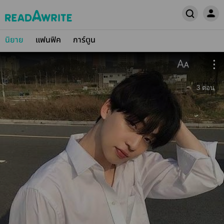
นิยาย
แฟนฟิค
การ์ตูน
3
ตอน