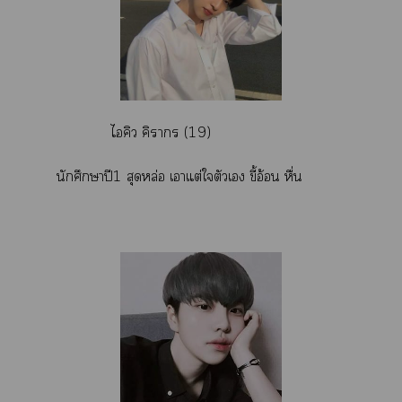
ไคิว คิาร (19)
นักศึกษาปี1 สุดหล่อ เาแต่ใตัวเ ขี้อ้อน หื่น