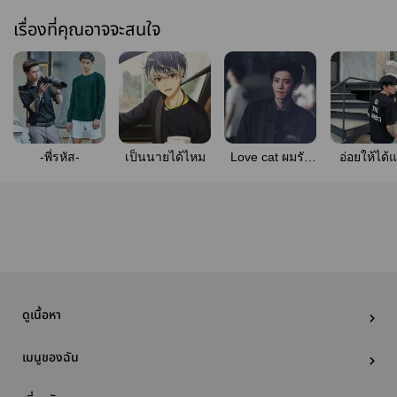
เรื่องที่คุณอาจจะสนใจ
-พี่รหัส-
เป็นนายได้ไหม
Love cat ผมรัก
อ่อยให้ได
แมว
'Nz'
ดูเนื้อหา
เมนูของฉัน