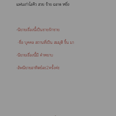
แเก่าไคิว  ร้าย า หยิ่ง
-
นิยายเรื่องนี้เป็นารักา
-ชื่อ บุคคล สถานที่เป็น สมมุติ ขึ้น า
-นิยายเรื่องนี้มี คำา
-อัพนิาอาทิตย์ะ2ครั้งค่ะ