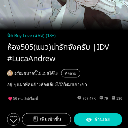
ฟิค Boy Love (แชท) (18+)
ห้อง505(แมว)น่ารักจังครับ |IDV
#LucaAndrew
อร่อยขนาดนี้ไม่แมสได้ไง
ติดตาม
อยู่ ๆ แมวที่คนข้างห้องเลี้ยงไว้ก็วิ่งมาเกาะขา
56
คน เลิฟเรื่องนี้
767.47K
79
136
เพิ่มเข้าชั้น
อ่านเลย