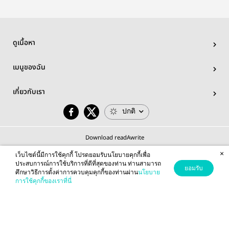
ดูเนื้อหา
เมนูของฉัน
เกี่ยวกับเรา
ปกติ
Download readAwrite
×
เว็บไซต์นี้มีการใช้คุกกี้ โปรดยอมรับนโยบายคุกกี้เพื่อ
ประสบการณ์การใช้บริการที่ดีที่สุดของท่าน ท่านสามารถ
ยอมรับ
ศึกษาวิธีการตั้งค่าการควบคุมคุกกี้ของท่านผ่าน
นโยบาย
© 2026 readAwrite.com by MEB Corporation Public Company Limited
การใช้คุกกี้ของเราที่นี่
This site is protected by reCAPTCHA and the Google
Privacy Policy
and
Terms of Service
apply.