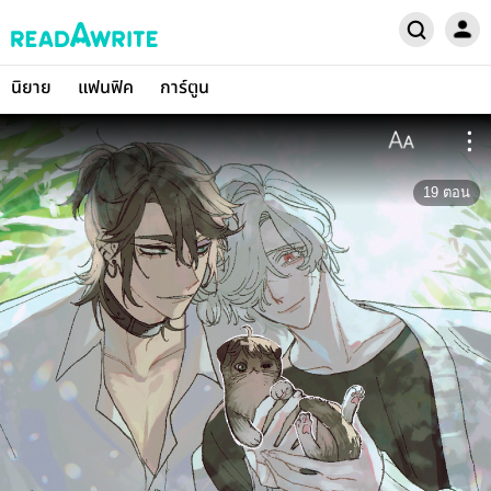
นิยาย
แฟนฟิค
การ์ตูน
19
ตอน