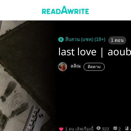
สืบสวน (แชท) (18+)
1
ตอน
last love | ao
ลลิณ
ติดตาม
1
คน เลิฟเรื่องนี้
923
2