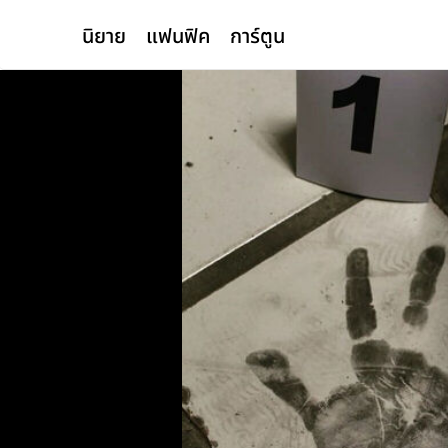
นิยาย
แฟนฟิค
การ์ตูน