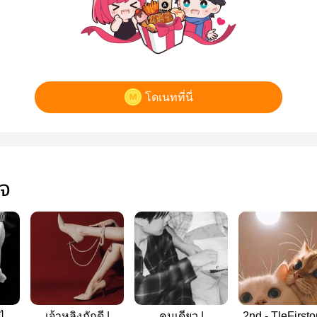
โดเนทที่นี่
ใจ
ไป |
เจ้าหลิงภักดี |
คนเดียว |
2nd - TleFirst