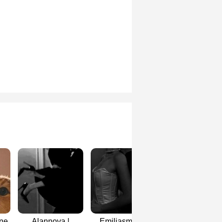
one
Alannova |
Emiljasmine |
3rd - TleFirston