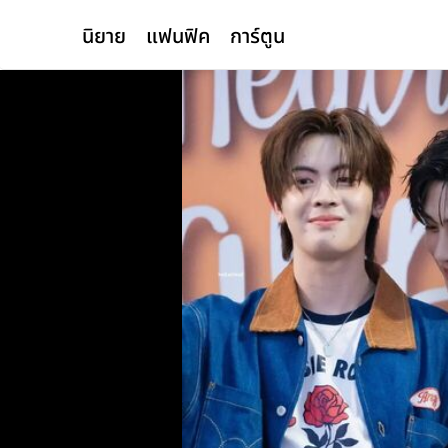
นิยาย
แฟนฟิค
การ์ตูน