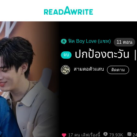
ฟิค Boy Love (แชท)
11
ตอน
ปกป้องตะวัน |
จบ
สามตอตัวแสบ
ติดตาม
17
คน เลิฟเรื่องนี้
79.93K
2