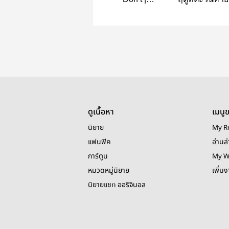
TleFirstOne
TleFisrton
ดูเนื้อหา
เมนู
นิยาย
My R
แฟนฟิค
อ่านล่
การ์ตูน
My W
หมวดหมู่นิยาย
เพิ่ม
นิยายแชท ออริจินอล