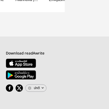
TleFirstOne
TleFirstOne
Download readAwrite
ปกติ