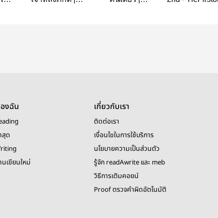
e
TleFirstone
TleFirstone
ของฉัน
เกี่ยวกับเรา
eading
ติดต่อเรา
าสุด
เงื่อนไขในการใช้บริการ
riting
นโยบายความเป็นส่วนตัว
งานเขียนใหม่
รู้จัก readAwrite และ meb
วิธีการเติมคอยน์
Proof ตรวจคำผิดอัตโนมัติ