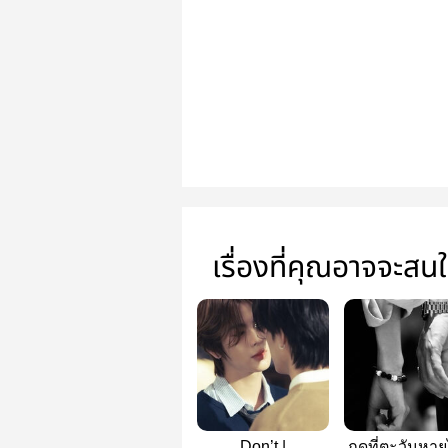
เรื่องที่คุณอาจจะสน
Don’t |
ฤดูที่ตะวันหาย