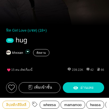
ฟิค Girl Love (แชท) (18+)
hug
จบ
khxxan
ติดตาม
15
คน เลิฟเรื่องนี้
239.22K
42
66
เพิ่มเข้าชั้น
อ่านเลย
ลิปสติกสีลิลลี่
wheesa
mamamoo
hwasa