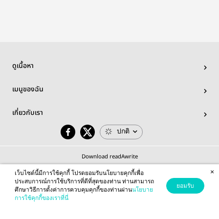
ดูเนื้อหา
เมนูของฉัน
เกี่ยวกับเรา
ปกติ
Download readAwrite
×
เว็บไซต์นี้มีการใช้คุกกี้ โปรดยอมรับนโยบายคุกกี้เพื่อ
ประสบการณ์การใช้บริการที่ดีที่สุดของท่าน ท่านสามารถ
ยอมรับ
ศึกษาวิธีการตั้งค่าการควบคุมคุกกี้ของท่านผ่าน
นโยบาย
© 2026 readAwrite.com by MEB Corporation Public Company Limited
การใช้คุกกี้ของเราที่นี่
This site is protected by reCAPTCHA and the Google
Privacy Policy
and
Terms of Service
apply.