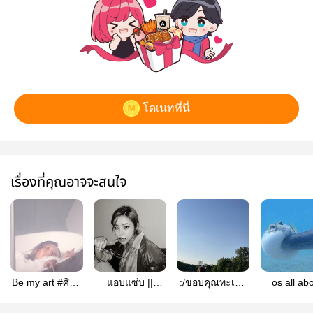
โดเนทที่นี่
เรื่องที่คุณอาจจะสนใจ
Be my art #ศิลป์
แอบแซ่บ ||
:/ขอบคุณทะเล -
os all ab
บัญชี
Wheesa (SF)
wheesa
#แทนริ