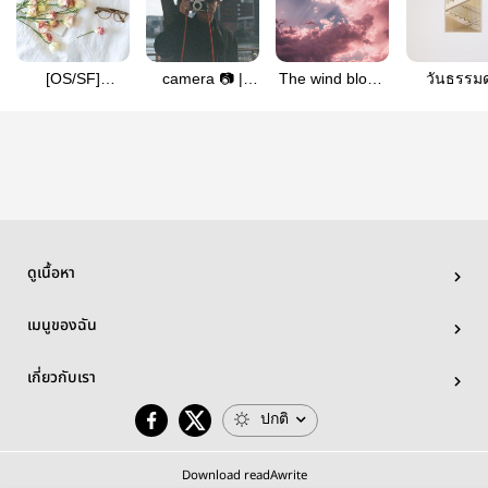
[OS/SF]
camera 📷 |
The wind blows
วันธรรม
minsoon -
minsoon
the Sunshine |
seventeen
minsoon
ดูเนื้อหา
เมนูของฉัน
เกี่ยวกับเรา
ปกติ
Download readAwrite