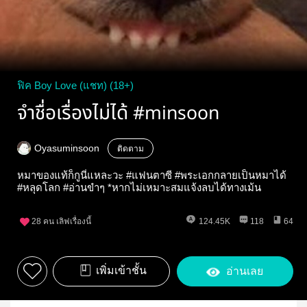
ฟิค Boy Love (แชท) (18+)
จำชื่อเรื่องไม่ได้ #minsoon
Oyasuminsoon
ติดตาม
หมาของแท้ก็กูนี่แหละวะ #แฟนตาซี #พระเอกกลายเป็นหมาได้
#หลุดโลก #อ่านขำๆ *หากไม่เหมาะสมแจ้งลบได้ทางเม้น
28
คน เลิฟเรื่องนี้
124.45K
118
64
เพิ่มเข้าชั้น
อ่านเลย