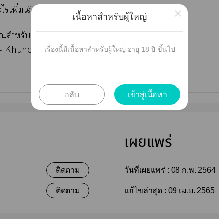
ไเพิ่มเติม ะาเขียนทีหลัง
×
เนื้อหาสำหรับผู้ใหญ่
ณสำหรับาเข้าใแะเข้าาอ่านด้วยะครับ
nchay
เรื่องนี้มีเนื้อหาสำหรับผู้ใหญ่ อายุ 18 ปี ขึ้นไป
กลับ
เข้าสู่เนื้อหา
เผยแพร่
ติดตาม
วันที่เผยแพร่ :
08 ก.พ. 2564
ติดตาม
แก้ไขล่าสุด :
09 เม.ย. 2565