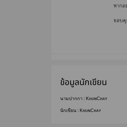
าะ
คุ
- Khu
ข้อมูลนักเขียน
นามปากกา :
KʜᴜɴCʜᴀʏ
นักเขียน :
KʜᴜɴCʜᴀʏ