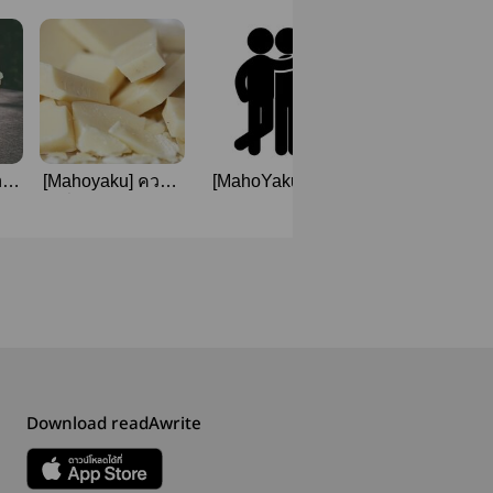
t
[Mahoyaku] ความ
[MahoYaku] Are
[MahoYaku]
ซื่อตรงต่อคุณ
we Friends?
SLEEP
l)
(MurrShy)
[OzFiga/MithraOwen]
DEPRIVED
[MithraOwen]
Download readAwrite