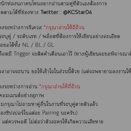
บนักท่องาไาอ่านาคู่ที่ตัวเต้องา
Twitter : @KCStar04
ได้ที่ช่องา
ระหว่างารีเควส
*กรุณาอ่านให้ถี่ถ้วน
ู่ / ระดับเ / พล็อตที่ต้องาให้เขียนอย่างละเอียด
ได้ทั้ง NL / BL / GL
 Trigger ะติดคำเตือนเาไว้ (าผู้เขียนะพิจารณาด้
ะา ให้เข้าใใส่วนนี้ด้วย (แต่ะาาาให้เร็
ระหว่างาอ่าน
*กรุณาอ่านให้ถี่ถ้วน
เต์อย่างสุภาพ
าไม่าาคู่อื่นใาที่ระบุคู่าตัวแล้ว
ชิปเร์ใแต่ะ Pairing ะครับ)
่ดี ไม่ต่อว่าตัวะให้เกิดาเสียา