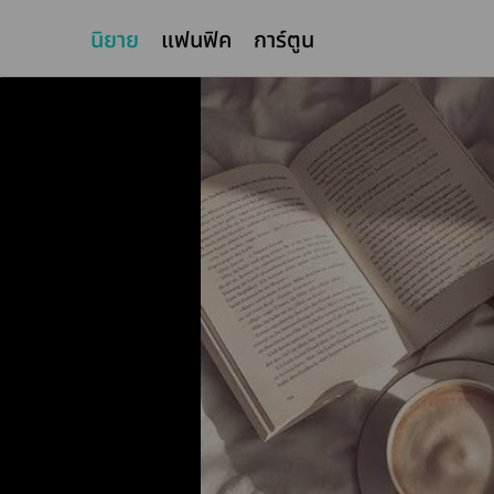
นิยาย
แฟนฟิค
การ์ตูน