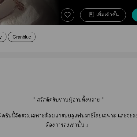
เพิ่มเข้าชั้น
y
Granblue
" สวัสดีครับท่านผู้อ่านทั้งา "
คชั่นนี้จัดเาะด้อมแบลูแาซีโเาะ แะะใ
ต้องาเท่านั้น 』