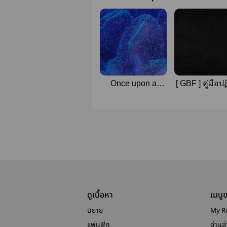
Once upon a
[ GBF ] คู่มือปฏ
[space]time
ของการทำงา
(Mahoyaku:
แกรนไซเฟอ
Murr&Shylock)
ดูเนื้อหา
เมนู
นิยาย
My R
แฟนฟิค
อ่านล่