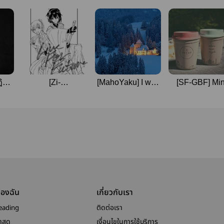
ิบัติ
[Zi-
[MahoYaku] I was
[SF-GBF] Min
นบน
OvsToukenRanbu]
once happy
chocolate
ร์
Live For Future
[OzFiga+Snow&White]
(Lucifer*Belia
ของฉัน
เกี่ยวกับเรา
eading
ติดต่อเรา
าสุด
เงื่อนไขในการใช้บริการ