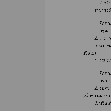
สำหรั
าาติดา
ข้อ
1. กรุณาระบุค
2. าา
3. าพล็อตมี
หรือไม่)
4. ะะเาา
ข้อ
1. กรุณา
2. ากรุณ
(เพื่อา
3. หวีดได้ แต