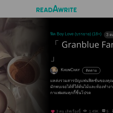
ฟิค Boy Love (บรรยาย) (18+)
3
ต
「 Granblue Fan
」
KʜᴜɴCʜᴀʏ
ติดตาม
แหล่งรวมสารบัญแฟนฟิคชั่นของคุณชา
มักพบเจอได้ที่ใต้ต้นไม้และห้องทำง
กาแฟผสมคุกกี้ชิ้นโปรด
3
คน เลิฟเรื่องนี้
1.49K
5