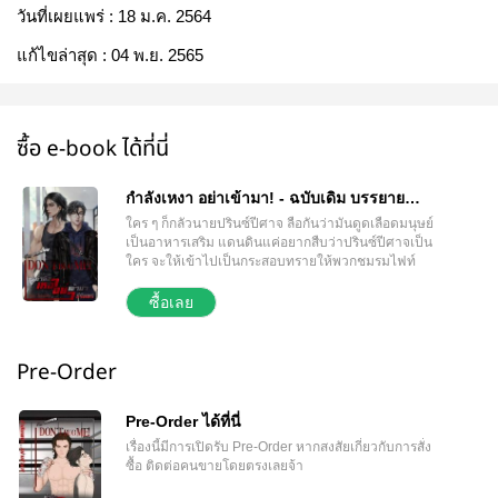
วันที่เผยแพร่ :
18 ม.ค. 2564
แก้ไขล่าสุด :
04 พ.ย. 2565
ซื้อ e-book ได้ที่นี่
กำลังเหงา อย่าเข้ามา! - ฉบับเดิม บรรยาย
บุคคลที่หนึ่ง
ใคร ๆ ก็กลัวนายปรินซ์ปีศาจ ลือกันว่ามันดูดเลือดมนุษย์
เป็นอาหารเสริม แดนดินแค่อยากสืบว่าปรินซ์ปีศาจเป็น
ใคร จะให้เข้าไปเป็นกระสอบทรายให้พวกชมรมไฟท์
คลับของนายปีศาจกระทืบเล่นก็ได้ ถ้าพวกมันชอบแนว
SM กันนัก แดนไม่เกี่ยงอยู่แล้ว ขอแค่ให้เขาได้ตีก้นนาย
ซื้อเลย
ปรินซ์ปีศาจสักสามสี่ที หรือไม่ก็ให้มันตีก้นเขา!!! ไม่คิด
ว่าไป ๆ มา ๆ พอเขาได้ขึ้นเวทีไฟท์คลับจริง ๆ เขากลับจับ
พลัดจับพลูต้องไปเป็นนักสืบให้กรมตำรวจสืบคดียาปลุก
Pre-Order
เซ็กซ์ ว่าแต่...แล้วเขาจะได้ตีก้นนายปรินซ์ไหมวะ!!!
***นิยายเรื่องนี้มีสองเวอร์ชั่นเป็นบรรยายแบบบุคคลที่
หนึ่งและบรรยายแบบบุคคลที่สามซึ่งให้อรรถรสแตกต่าง
Pre-Order ได้ที่นี่
กัน แต่เนื้อเรื่องเดียวกันค่ะ*** ติดตามเบื้องหลังการเขียน
เรื่องนี้มีการเปิดรับ Pre-Order
หากสงสัยเกี่ยวกับการสั่ง
และข่าวความคืบหน้าของนิยายเรื่องนี้และเรื่องอื่น ๆ
ซื้อ ติดต่อคนขายโดยตรงเลยจ้า
ของนักเขียนธีรินทรได้จาก Facebook - ธีรินทร นักเขียน
IG: ReadWritebyTeerinthorn #ตลก #น่ารัก #ฟินจิก