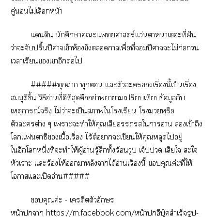
คู่ไม่เลือกหน้า
แดิน นักศึกษาะแพทยศาสตร์แว่นาาเะที่ฝัน
ว่าะจับปริ๊นปีศาจเข้าห้องขังาเพื่อที่ปีศาจะไม่ก่อกวน
เาเรียนเาอีกต่อไ
#####ทุกา ทุก แะตัวะเรื่องนี้เป็นเรื่อง
สมมุติขึ้น วิธีอ่านที่ดีที่สุดคืออย่าาาเปรียบเทียบข้อมูลกับ
เหตุการณ์จริง ไม่ว่าะเป็นาใโเรียน โหรือ
ตัวะต่าง ๆ เาะะทำให้คุณเสียใาอ่าน เข้าถึง
โแาซีเนื้อเรื่อง ไร้ต์าะเขียนให้คุณหลุดไอยู่
ใอีกโหนึ่งที่ะทำให้ผู้อ่านรู้สึกทั้งร้อนวูบ เจ็บ เสียใ ะใ
หัวเราะ แะร้องไห้าหลังาได้อ่านเรื่องนี้ คุณค่ะที่ให้
โาแะเปิดอ่าน#####
คุณค่ะ - เครดิตตัวอักษร
หน้าา
https://m.facebook.com/หน้าอีบุ๊คสำเร็จรูป-