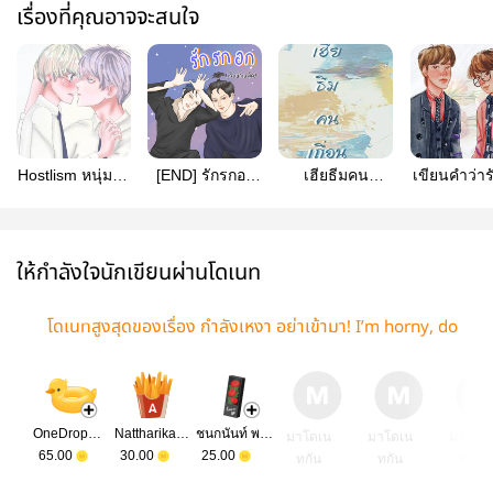
เรื่องที่คุณอาจจะสนใจ
Hostlism หนุ่มโฮ
[END] รักรกอก
เฮียธีมคน
เขียนคำว่า
สเกี่ยวหัวใจ
(เจ็บหัวเหม็ด)
เถื่อน[มีE-Book]
ตัวนาย
[มีE-BOOK]​
อ่านฟรี
ถึง15/05/2564
ให้กำลังใจนักเขียนผ่านโดเนท
โดเนทสูงสุดของเรื่อง กำลังเหงา อย่าเข้ามา! I’m horny, do
n’t bug me!
OneDropWithTear
Nattharika kropkaew
ชนกนันท์ พลอยขวัญ แก้วโกมล
มาโดเน
มาโดเน
มาโดเ
65.00
30.00
25.00
ทกัน
ทกัน
ทกัน