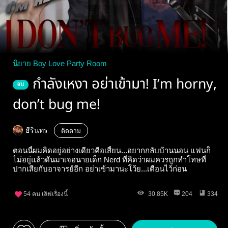
นิยาย Boy Love Party Room
กำลังเหงา อย่าเข้ามา! I’m horny,
จบ
don’t bug me!
ธีรินทร
ติดตาม
ตอนนี้ผมคิดอยู่อย่างเดียวคือเสี้ยน...อยากกลับบ้านนอน แฟนก็
ไม่อยู่แล้วดันมาเจอนายเด็ก Nerd ที่คิดว่าผมควรถูกทำโทษที่
ปากเสียกับอาจารย์อีก อย่าเข้ามานะโว้ย...เตือนไว้ก่อน
54
คน เลิฟเรื่องนี้
30.85K
204
334