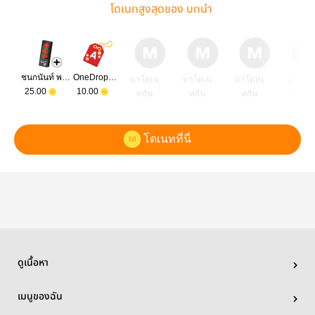
โดเนทสูงสุดของ บทนำ
ชนกนันท์ พลอยขวัญ แก้วโกมล
OneDropWithTear
มาโดเน
มาโดเน
มาโดเน
มาโดเ
25.00
10.00
ทกัน
ทกัน
ทกัน
ทกัน
โดเนทที่นี่
ดูเนื้อหา
เมนูของฉัน