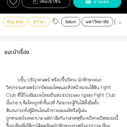
เพิ่มเข้าชั้น
อ่านเลย
Boy love
ดรามา
bdsm
มหาวิทยาลัย
นิย
แนะนำเรื่อง
ปริ๊น ปรีญาศาสตร์ หรือปริ๊นปีศาจ นักศึกษาะ
วิศวกรรมศาสตร์าจัดโแะหัวหน้าใต้ดิน Fight
Club ที่ใช้โรงยิมไเป็นาะ  Fight Club
นั้นง่าย ๆ คือใถูกท้าขึ้นเวที ก็าาสู้กันได้ทั้งมือทั้ง
ตีนกระทั่งผู้มีโผ้าาแพ้หรือผู้เล่น
ถูกาส่งโาา แต่ข่าวลือกันว่าสาเหตุที่าปีศาจเปิดนี้
ขึ้นาคือเพื่อให้เาได้ดูดเลือดนักศึกษาเหนือาาเปลี่ยน