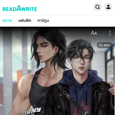
นิยาย
แฟนฟิค
การ์ตูน
61
ตอน