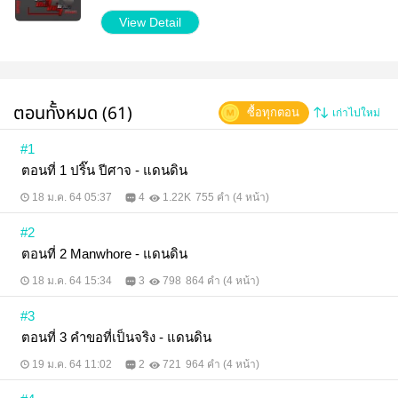
หมอน #เซ็กซี่ #SM #ต่อสู้ #สายลับ #กรมตำรวจ
View Detail
***นิยายเรื่องนี้ไม่มีฉากข่มขืนหรือการร่วมรักโดยไม่
สมยอม ***NC – 18 – Sex เด็กที่อายุต่ำกว่า 18 ปีควร
ใช้วิจารณญาณในการฟัง
ตอนทั้งหมด (61)
ซื้อทุกตอน
เก่าไปใหม่
#1
ตอนที่ 1 ปริ๊น ปีศาจ - แดนดิน
18 ม.ค. 64 05:37
4
1.22K
755 คำ (4 หน้า)
#2
ตอนที่ 2 Manwhore - แดนดิน
18 ม.ค. 64 15:34
3
798
864 คำ (4 หน้า)
#3
ตอนที่ 3 คำขอที่เป็นจริง - แดนดิน
19 ม.ค. 64 11:02
2
721
964 คำ (4 หน้า)