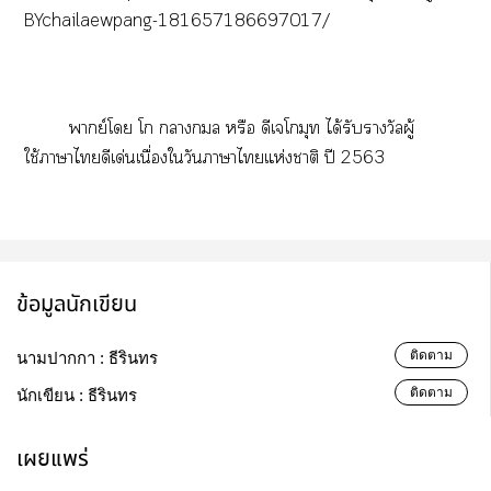
BYchailaewpang-181657186697017/
พากย์โ โก า หรือ ดีเโกมุท ได้รับรางวัลผู้
ใช้าาไดีเด่นเนื่องใวันาาไแห่งาติ ปี 2563
ข้อมูลนักเขียน
ติดตาม
นามปากกา :
ธีรินทร
ติดตาม
นักเขียน :
ธีรินทร
เผยแพร่