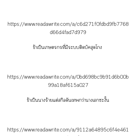
https://www.readawrite.com/a/c6d271f0fdbd9fb7768
d66d4fad7d979
ข้าเป็นเที่มีะติดบัคสุดโ
https://www.readawrite.com/a/0bd698bc9b91d6b00b
99a18af615a027
ข้าเป็นาร้ายแต่สกิลดันเกว่านางเะงั้น
https://www.readawrite.com/a/9112a64895c6f4e461