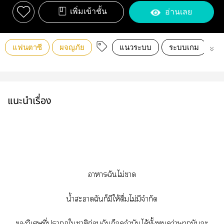
เพิ่มเข้าชั้น
อ่านเลย
แฟนตาซี
ผจญภัย
แนวระบบ
ระบบเกม
นา
แนะนำเรื่อง
าาฉันไม่า
น้ำะาฉันก็มีให้ดื่มไม่มีจำกัด
วิเศษที่าใาติก่อนฉันก็จำมันได้ทั้งว่ามันะ