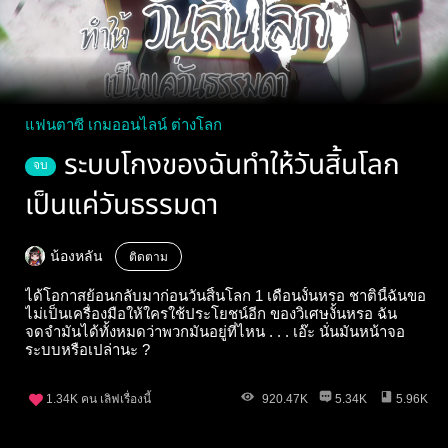
แฟนตาซี เกมออนไลน์ ต่างโลก
ระบบโกงของฉันทำให้วันสิ้นโลก
จบ
เป็นแค่วันธรรมดา
น้องหลัน
ติดตาม
ได้โอกาสย้อนกลับมาก่อนวันสิ้นโลก 1 เดือนงั้นหรอ ชาตินี้ฉันขอ
ไม่เป็นเครื่องมือให้ใครใช้ประโยชน์อีก ของวิเศษงั้นหรอ ฉัน
จดจำมันได้ทั้งหมดว่าพวกมันอยู่ที่ไหน . . . เอ๊ะ นั่นมันหน้าจอ
ระบบหรือเปล่านะ ?
1.34K
คน เลิฟเรื่องนี้
920.47K
5.34K
5.96K