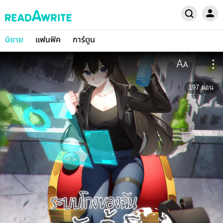
นิยาย
แฟนฟิค
การ์ตูน
197
ตอน