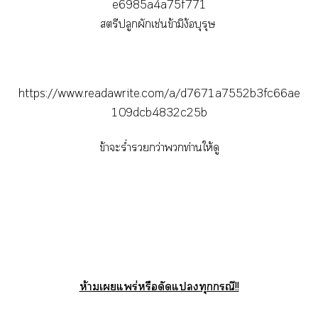
e6985a4a75f771
สตรีปลูกผักเช่นข้ามิง้อบุรุษ
https://www.readawrite.com/a/d7671a7552b3fc66ae
109dcb4832c25b
ข้าะร่ำรวยกว่าท่านให้ดู
ห้ามเแพร่หรือดัดแทุกกรณี!!