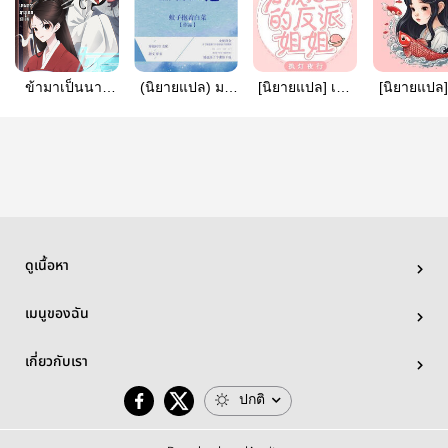
ข้ามาเป็นนาง
(นิยายแปล) มา
[นิยายแปล] เธอ
[นิยายแปล]
ร้ายแต่สกิลดัน
เป็นตัวประกอบ
กลายมาเป็นพี่
กลายเป็นลู
เทพกว่านางเอก
ตัวร้ายเลี้ยง
สาวตัวร้ายของ
ของตัวร้าย
ซะงั้น
ลูกชายกันเถอะ
พระเอก |
became t
The Villainess
Transmigrating
villain’s 
Female
Into The Male
daughte
Supporting
Lead's
Character
Villainess Older
Raising Her Bun
Sister
ดูเนื้อหา
เมนูของฉัน
เกี่ยวกับเรา
ปกติ