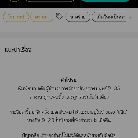
โรมานซ์
ดรามา
นางร้าย
เกิดใหม่เป็นนางร้าย
แนะนำเรื่อง
คำโ:
พิมพ์ อดีตผู้อำนวยาฝ่ายทรัพยากรมนุษย์วัย 35
า ถูกแทิ้ง แะถูกใวันเดียว
ลืมาขึ้นาอีกครั้ง เกลับว่าตัวเาอยู่ใร่าง “ลลิน”
าร้ายวัย 23 ในิยายที่เพิ่งอ่านไเมื่อคืน
ปัญหาคือ เจ้าร่างนี้ไม่ได้มีดีแค่หน้ากับชื่อเสีย