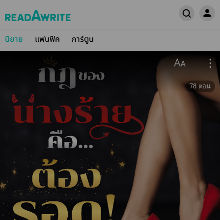
นิยาย
แฟนฟิค
การ์ตูน
78
ตอน