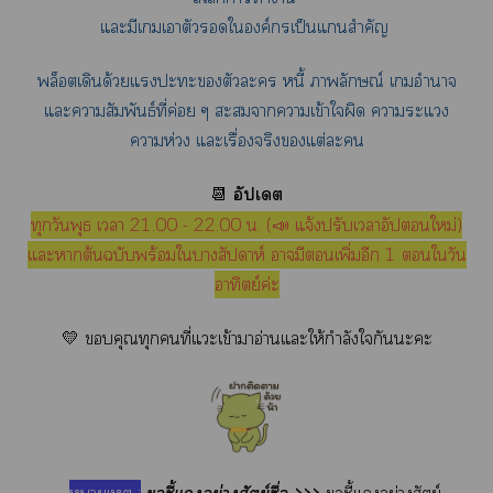
แะมีเเาตัวใองค์กรเป็นแสำคัญ
พล็อตเดินด้วยแะะตัวะ หนี้ าลักษณ์ เอำนาจ
แะาสัมพันธ์ที่ค่อย ๆ ะาาเข้าใผิด าะแ
าห่วง แะเรื่องจริงแต่ะ
📆
อัปเดต
ทุกวันพุธ เา 21.00 - 22.00 น. (📣 แจ้งปรับเาอัปใหม่)
แะาต้นฉบับพร้อมใาสัปดาห์ ามีเพิ่มอีก 1 ใวัน
อาทิตย์ค่ะ
💛 คุณทุกคนที่แะเข้าาอ่านแะให้กำลังใกันะะ