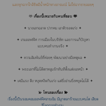
แะทุกาใกล้ชิดมีน้ำหนักาอารมณ์ ไม่ใช่าาๆ
🫶
เรื่องนี้เาะกับคนที่ 🫶
✦ าเา า เาตัวเก่ง ✦
✦ เออฟฟิศ าเมืองใบริษัท แะาแก้ปัญหา
แทำาจริง ✦
✦ าสัมพันธ์ที่ค่อยๆ พัฒนาอย่างมีเหตุ ✦
✦ ะเที่ไม่ได้หลุมรักทันทีตั้งแต่เหน้า ✦
✦ เคมีแ ตึง หงุดหงิดกันเก่ง แต่ยิ่งอ่านยิ่งหยุดไม่ได้ ✦
💫
โเรื่อง 💫
เ
รื่นี้เป็นออฟฟิศาเข้ม มีมุกตลกร้ายแโ เสียด
สีโาทำา