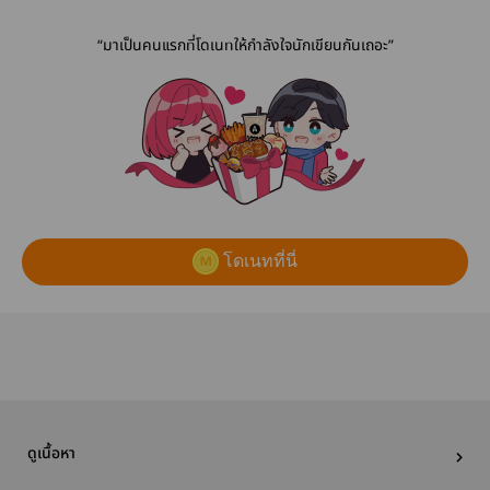
#Reborn
ร้าย)ของมาเฟีย
ขอนะ!︱มี
เย็นชา | อ่านฟรี
book
“มาเป็นคนแรกที่โดเนทให้กำลังใจนักเขียนกันเถอะ”
โดเนทที่นี่
ดูเนื้อหา