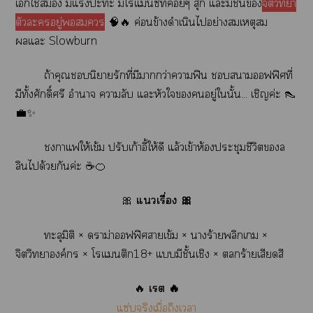
เใช้ มีแะะ มีโแซ์ที่ค่อยๆ สุก แะมีชั้น
จิตวิทยา
ตัวะอยู่
🧠🔥 ค่อนข้างดำเนินไอย่างสมเหตุสม
ผลแะ Slowburn
ถ้าคุณนิยายรักที่มีากว่าาฟิน าออฟฟิศที่
มีทั้งศักดิ์ศรี อำนาจ าลับ แะหัวใอยู่ในั้น... เชิญค่ะ 👠
💼✨
าแให้เข้ม ปรับเก้าอี้ให้ดี แล้วเข้าห้องประชุมชีวิตล
ลินได้วยกันค่ะ ☕🍊
🎀
แเรื่อง 🎀
ทะลุมิติ × าม่าออฟฟิศาเข้ม × าร้ายพลิกเ ×
จิตวิทยาองค์กร × โแติก18+ แมีชั้นเชิง × ร้ายเสียดสี
🔥
เรต 🔥
แซ่บจริงเมื่อถึงเา