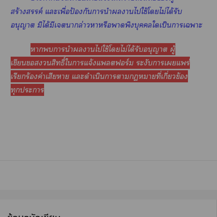
สร้างสรรค์ แะเพื่อป้องกันานำานไใช้โไม่ได้รับ
อนุญาต มิได้มีเากล่าวาหรือาพิงบุคคลใเป็นาเาะ
าานำานไใช้โไม่ได้รับอนุญาต ผู้
เขียนสิทธิ์ใาแจ้งแลตฟอร์ม ระงับาเแพร่
เรียกร้องค่าเสียา แะดำเนินาาาที่เกี่ยวข้อง
ทุกะา