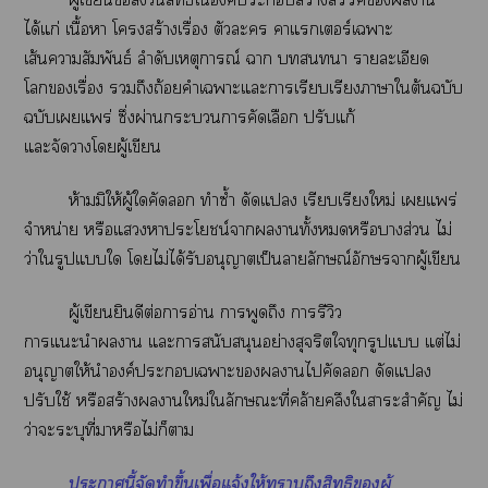
ได้แก่ เนื้อา โสร้างเรื่อง ตัวะ าแเอร์เาะ
เส้นาสัมพันธ์ ลำดับเหตุการณ์ า า รายละเอียด
โเรื่อง ถึงถ้อยคำเาะแะาเรียบเรียงาาใต้นฉบับ
ฉบับเแพร่ ซึ่งผ่านะาคัดเลือก ปรับแก้
แะจัดาโผู้เขียน
ห้ามมิให้ผู้ใคัด ทำซ้ำ ดัดแ เรียบเรียงใหม่ เแพร่
จำหน่าย หรือแาประโยชน์าานทั้งหรือาส่วน ไม่
ว่าใรูปแใ โไม่ได้รับอนุญาตเป็นาลักษณ์อักษราผู้เขียน
ผู้เขียนยินดีต่อาอ่าน าพูดถึง ารีวิว
าแะนำาน แะาสนับสนุนอย่างสุจริตใทุกรูปแ แต่ไม่
อนุญาตให้นำองค์ะเาะานไคัด ดัดแ
ปรับใช้ หรือสร้างานใหม่ใลักษณะที่คล้ายคลึงใาะสำคัญ ไม่
ว่าะระบุที่าหรือไม่ก็า
ะานี้จัดทำขึ้นเพื่อแจ้งให้าถึงสิทธิผู้