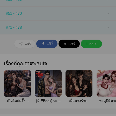
#51 - #70
#71 - #78
แชร์
แชร์
แชร์
Line it
เรื่องที่คุณอาจจะสนใจ
เกิดใหม่ครั้งนี้
[มี EBook] ทะลุ
เมื่อนางร้ายรู้
ทะลุมิติมา
นางเอกอย่างฉัน
มิติมาเป็น
ความจริงของ
นางร้ายแ
ขอเป็นนางร้าย
ภรรยา(ตัว
นิยายเรื่องนี้
ตำรวจคนนี