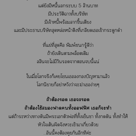
แต่ยังมีหนี้ะ 5 ล้านา
มีประวัติาทั้งบริษัท
มีเจ้าหนี้พร้อมาขึ้นเตียง
แะมีะาบริษัทสุดหล่อหน้าตึงที่เกลียดเเข้ากระดูกดำ
ที่แย่ที่สุดคือ พิมพ์รู้ดีว่า
ถ้ายังเดินาพล็อตเดิม
ลลินะไม่มีวันานี้แน่
ใเมื่อโจริงก็เโเปัญหาาแล้ว
โนิยายก็อย่าหวังว่าะฆ่าเง่ายๆ
ถ้าต้อง เะ
ถ้าต้องใช้าทั้งออฟฟิศ เก็ะทำ
แต่ถ้าระหว่างาดันมีะเตัวพ่อที่ทั้งเย็นา ทั้งดัน ทั้งทำให้
หัวใเต้นผิดจังหวะเข้าาเกี่ยวด้วย
...อันนี้ต้องคุยกันอีกทีค่ะ