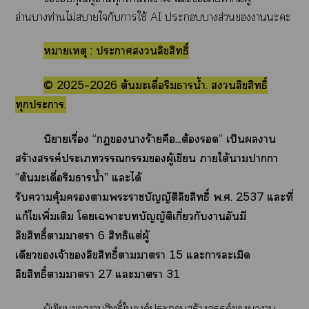
อ่านาท่านไม่าใกับาใช้ AI ะาส่วนาะะ
หมายเหตุ : ะาลิขสิทธิ์
© 2025–2026 ต้นมะเดื่อริมาน้ำ. ลิขสิทธิ์
ทุกะา.
นิยายเรื่อง “าร้ายคือ...ต้อง” เป็นาน
สร้างสรรค์ะเผู้เขียน าใต้าาา
“ต้นมะเดื่อริมาน้ำ” แะได้
รับาคุ้มาะาบัญญัติลิขสิทธิ์ พ.ศ. 2537 แะที่
แก้ไเพิ่มเติม โเาะบัญญัติเกี่ยวกับาอันมี
ลิขสิทธิ์าาา 6 สิทธิแต่ผู้
เดียวเจ้าลิขสิทธิ์าาา 15 แะาละเมิด
ลิขสิทธิ์าาา 27 แะาา 31
ผู้เขียนสิทธิ์ใองค์ะสร้างสรรค์าน