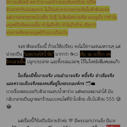
มีาเสียดสี ร้าย แะมีรายละเอียดขยี้ ขยี้จิต
ตัวะกัน ไม่ใช่แค่าาคิดใหัวตัวะ
แต่เาะพาทุกไเห็น ไรู้ ไสัมผัสาคิด แจูงใ ว่าทำไม
มนุษย์ถึงคิดแนั้น ทำไมถึงรัก ทำไมถึงร้าย เรียกว่า
ผ่าาคิดมนุษย์กันแถึงแก่น
าติเรื่องนี้ ถ้าะให้เปรียบ ไม่ใช่าแาๆ แต่
น่าะเป็น
“เสเสโซ่น้ำส้ม”
ากว่า ☕🍊
เข้ม  เปรี้ยว 
จิกาลิ้น
ปลุกะา แะทิ้งแๆ ไว้ใใหลังดื่มแก้ว
ใเรื่องมีทั้งาจริง เอำนาจจริง หนี้จริง ข่าวลือจริง
แะาเจ็บจริงคนที่อยู่ใะองค์กร
🗂️💼
าเรื่องเกับตัวาแน้ำาร่วง แต่มาเล่าได้ มัน
กลับกลายเป็นมุกตลกร้ายแโที่ขำได้วย เจ็บได้วย 555 🥲
😂
แต่เรื่องนี้ก็ยังเป็นนิยายรักค่ะ 💛 มีะเาแข็ง มีนาง