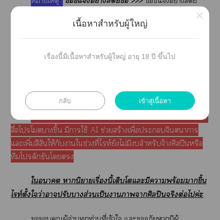
หมายเหตุ :
ชี้แอย่างสัตย์ซื่อ >>>
ชี้แอย่างสัตย์
×
ซื่อะะ นิยายเรื่องนี้ไท์เอร์เขียนแะาแเรื่องเ ทั้ง
เนื้อหาสำหรับผู้ใหญ่
ใส่วนเนื้อเรื่อง พล็อตหลัก จิตวิทยาตัวะ าสัมพันธ์ แะ
พัฒนาาตัวะค่ะ
เรื่องนี้มีเนื้อหาสำหรับผู้ใหญ่ อายุ 18 ปี ขึ้นไป
าหน้าปัจจุบันไท์เอร์แเใ Canva
โใช้าแะองค์ะที่มีสิทธิ์ใช้าเชิงพาณิชย์อย่างถูก
ต้อง ไม่ใช่าที่เา AI ค่ะ
กลับ
เข้าสู่เนื้อหา
อย่างไรก็า าตัวะะาส่วน ถึงเธีม/
สื่อโโางชิ้น มีาใช้ AI ช่วยสร้างเพื่อะจินตนาการ
แะเพิ่มสีสันให้กับาใช่วงที่ไท์ยังไม่มีสำหรับจ้างศิลปินหรือ
ทีมโปรดักชันโ
ใา านิยายเรื่องนี้เติบโตแะมีาพร้อมาขึ้น
ไท์ตั้งใว่าาปรับาส่วนเป็นาาาศิลปินจริงต่อไค่ะ
คุณผู้อ่านทุกท่านที่เข้าใ แะอภัยามีผู้