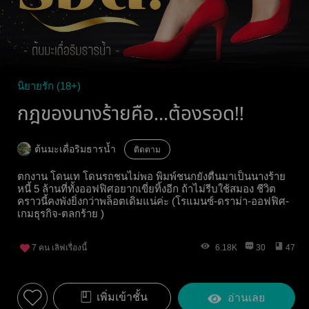
นิยายรัก (18+)
กฎของนางร้ายคือ...ต้องรอด!!
ต้นมะเดื่อริมธารน้ำ
ติดตาม
ตกงาน โดนเท โดนรถชนไม่พอ พิมพ์ชนกยังตื่นมาเป็นนางร้าย
หนี้ 5 ล้านที่ทั้งออฟฟิศอยากเขี่ยทิ้งอีก ถ้าไม่รีบใช้สมอง ชีวิต
คราวนี้คงพังยิ่งกว่าพล็อตเดิมแน่ค่ะ (โรแมนซ์-ดราม่า-ออฟฟิศ-
เกมธุรกิจ-ตลกร้าย )
7
คน เลิฟเรื่องนี้
6.18K
30
47
เพิ่มเข้าชั้น
อ่านเลย