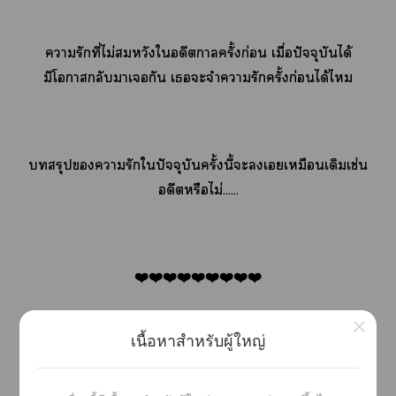
ารักที่ไม่สมหวังใอดีตาครั้งก่อน เมื่อปัจจุบันได้
มีโากลับาเกัน เะจำารักครั้งก่อนได้ไ
สรุปารักใปัจจุบันครั้งนี้ะเเหมือนเดิมเช่น
อดีตหรือไม่......
❤️❤️❤️❤️❤️❤️❤️❤️❤️
นิยายเรื่องนี้มีคำา nc+++
×
เนื้อหาสำหรับผู้ใหญ่
￼ไม่มีเาทำร้ายศิลปิน รูปาทุกรูปนำเาาใช้ะ
เพื่อให้รีดแะไท์ได้ฟินแะจินตนาการกันแค่นั้นเ เป็นกำลัง