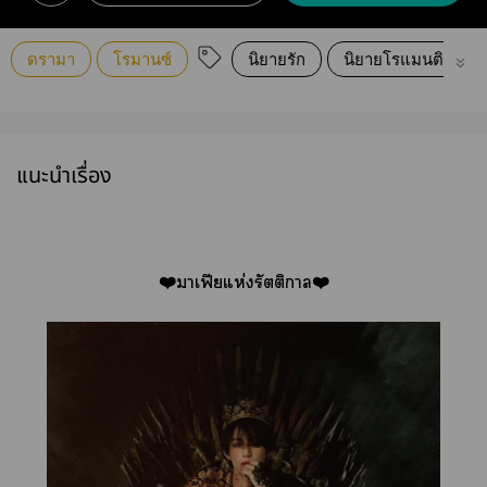
ดรามา
โรมานซ์
นิยายรัก
นิยายโรแมนติก
แนะนำเรื่อง
❤️าเฟียแห่งรัตติา❤️