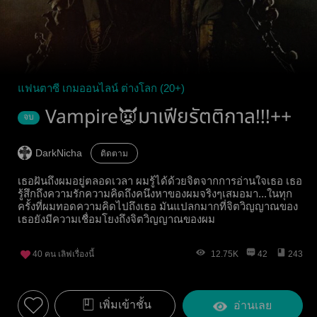
แฟนตาซี เกมออนไลน์ ต่างโลก (20+)
Vampire👿มาเฟียรัตติกาล!!!++
จบ
DarkNicha
ติดตาม
เธอฝันถึงผมอยู่ตลอดเวลา ผมรู้ได้ด้วยจิตจากการอ่านใจเธอ เธอ
รู้สึกถึงความรักความคิดถึงคนึงหาของผมจริงๆเสมอมา...ในทุก
ครั้งที่ผมทอดความคิดไปถึงเธอ มันแปลกมากที่จิตวิญญาณของ
เธอยังมีความเชื่อมโยงถึงจิตวิญญาณของผม
40
คน เลิฟเรื่องนี้
12.75K
42
243
เพิ่มเข้าชั้น
อ่านเลย