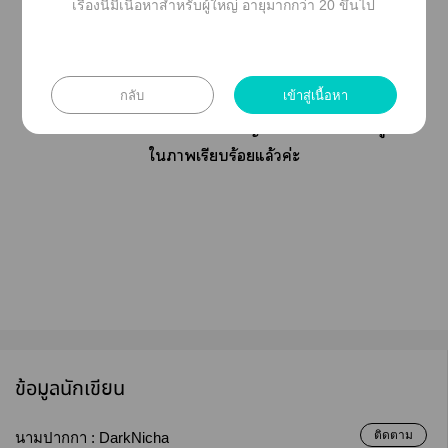
เรื่องนี้มีเนื้อหาสำหรับผู้ใหญ่ อายุมากกว่า 20 ขึ้นไป
ใ ติ-กันด้วยะะ คุณที่เข้าาอ่านะะ
คุณเจ้ารูปาทุกา ที่ถูกนำาใช้เพื่อ
กลับ
เข้าสู่เนื้อหา
จินตนาการะเรื่อง ส่วนหนึ่งาากูล
เกิลแะอินาแ ส่วนใหญ่ะมีเครดิตติดะอยู่
ใาเรียบร้อยแล้วค่ะ
ข้อมูลนักเขียน
ติดตาม
นามปากกา :
DarkNicha