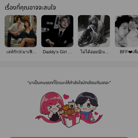
เรื่องที่คุณอาจจะสนใจ
เล่ห์รัก☠️มาเฟีย
Daddy’s Girl 🔥
ไม่ได้อ่อย😝แต่
BFF❤️เพื
ร้าย!!!++
เผลอใจให้ป๋า ++
อร่อยนะบอก
สนิท!!!+
เลย!!!++
“มาเป็นคนแรกที่โดเนทให้กำลังใจนักเขียนกันเถอะ”