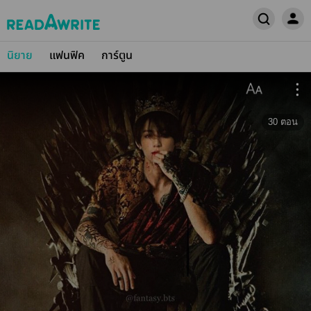
นิยาย
แฟนฟิค
การ์ตูน
30
ตอน