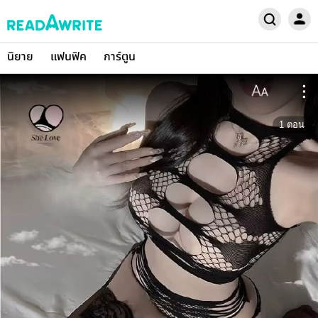
นิยาย
แฟนฟิค
การ์ตูน
1
ตอน