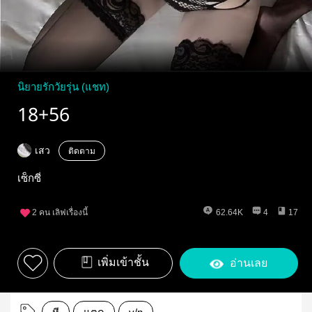
นิยายรักวัยรุ่น (แชท)
18+56
เสว
ติดตาม
เซ็กซี่
2
คน เลิฟเรื่องนี้
62.64K
4
17
เพิ่มเข้าชั้น
อ่านเลย