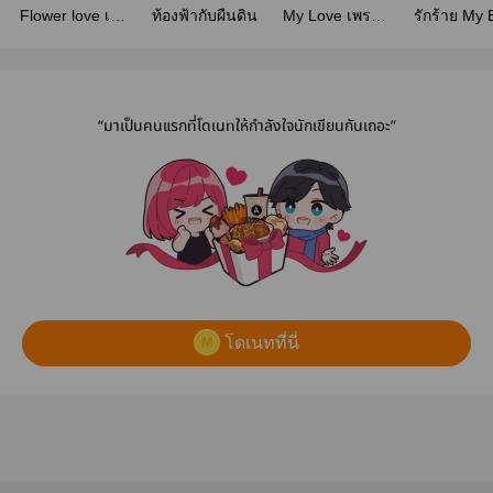
Flower love เฮีย
ท้องฟ้ากับผืนดิน
My Love เพราะ
รักร้าย​ My
ของผม
คุณผมยอม Yaoi
“มาเป็นคนแรกที่โดเนทให้กำลังใจนักเขียนกันเถอะ”
โดเนทที่นี่