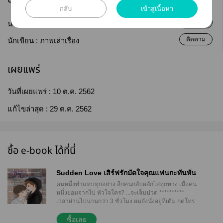
กลับ
เข้าสู่เนื้อหา
ติดตาม
นามปากกา :
ภาพเล่าเรื่อง
ติดตาม
นักเขียน :
ภาพเล่าเรื่อง
เผยแพร่
วันที่เผยแพร่ :
10 ต.ค. 2562
แก้ไขล่าสุด :
29 ต.ค. 2562
ซื้อ e-book ได้ที่นี่
Sudden Love เสิร์ฟรักมัดใจคุณแฟนกะทันหัน
คนหนึ่งทำแทบทุกอย่าง อีกคนกลับผลักไสทุกทาง เมื่อคน
หนึ่งยอมจากไป หัวใจใคร? ...จะเจ็บปวด **********
เวลาผ่านไปนานกว่า 3 ชั่วโมง ผมยังนั่งอยู่ที่เดิม กดโทร
หามาร์ แต่เขาไม่รับสาย ผมส่งข้อความไปเขาก็ไม่ตอบ
ผมเพิ่งจะรู้เดี๋ยวนี้เอง ว่าการรอคอยใครสักคนมันทรมาน
ซื้อเลย