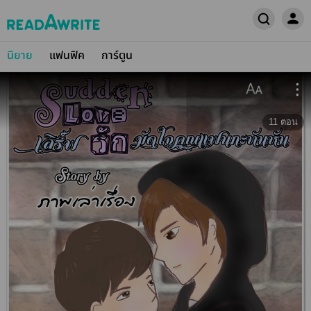
นิยาย
แฟนฟิค
การ์ตูน
11
ตอน