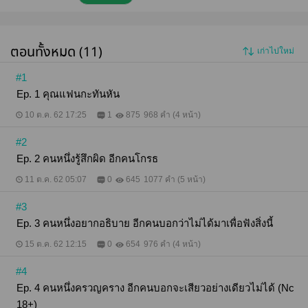
ใจได้ขนาดนี้ มาร์เคยรอผมมาตลอด ผมเคยให้เขารอ
ทานข้าวนานถึง 2 ชั่วโมง ทิ้งให้เขารอที่โรงหนัง จนหนัง
ฉายไปได้ครึ่งเรื่องแล้ว เคยทิ้งให้เขานั่งเหงารอผมกิน
เหล้ากับเพื่อนเกือบทั้งคืน จู่ ๆ เหตุการณ์ต่าง ๆ ก็หลั่งไหล
ตอนทั้งหมด (11)
เก่าไปใหม่
เข้ามาในหัวของผม เพิ่งรู้ว่าตัวเองร้องไห้ ก็ตอนที่น้ำตา
ตกกระทบจอโทรศัพท์ในมือ ซึ่งผมกำลังนั่งไล่อ่าน
ข้อความเก่า ๆ จากมาร์ ที่ส่งมาถึงผม ‘พี่อยู่ไหนครับ’ ‘พี่
#1
กินข้าวยังครับ’ ‘ผมทำอาหารรอนะครับ กลับมากินด้วย
Ep. 1 คุณแฟนกะทันหัน
กันนะ’ ‘พี่ถึงไหนแล้วครับ ผมรอหน้าโรงหนังนะ’ ‘พรุ่งนี้
วันหยุด ไปเที่ยวกันไหมครับ’ ‘วันนี้พี่จะมาหามั้ยครับ’
10 ต.ค. 62 17:25
1
875
968 คำ (4 หน้า)
‘คิดถึงพี่นะครับ’ ประโยคเหล่านี้เป็นเพียงส่วนหนึ่งจาก
ความรู้สึกหลากหลายของมาร์ มันบีบคั้นหัวใจผมเหลือ
#2
เกิน ใบหน้าที่เปื้อนหยาดน้ำตาของผม ซบลงกับแขนของ
ตัวเองที่กอดเข่าอยู่ ผมร้องไห้ออกมาจนเกิดเป็นเสียง
Ep. 2 คนหนึ่งรู้สึกผิด อีกคนโกรธ
สะอื้น มันสะเทือนเข้าไปถึงข้างในหัวใจที่เจ็บปวดของผม
11 ต.ค. 62 05:07
0
645
1077 คำ (5 หน้า)
#3
Ep. 3 คนหนึ่งอยากอธิบาย อีกคนบอกว่าไม่ได้มาเพื่อฟังสิ่งนี้
15 ต.ค. 62 12:15
0
654
976 คำ (4 หน้า)
#4
Ep. 4 คนหนึ่งครวญคราง อีกคนบอกจะเสียวอย่างเดียวไม่ได้ (Nc
18+)