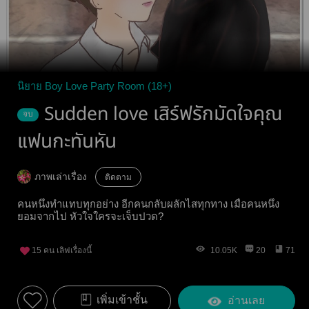
นิยาย Boy Love Party Room (18+)
Sudden love เสิร์ฟรักมัดใจคุณ
จบ
แฟนกะทันหัน
ภาพเล่าเรื่อง
ติดตาม
คนหนึ่งทำแทบทุกอย่าง อีกคนกลับผลักไสทุกทาง เมื่อคนหนึ่ง
ยอมจากไป หัวใจใครจะเจ็บปวด?
15
คน เลิฟเรื่องนี้
10.05K
20
71
เพิ่มเข้าชั้น
อ่านเลย