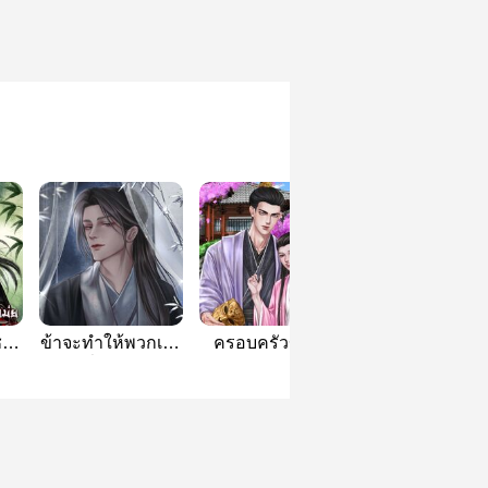
ชาย
ข้าจะทำให้พวกเจ้า
ครอบครัวข้าจะ
[มีE-book]
 [E-
ร่ำรวย!
ต้องสบาย (Mpreg)
[END]ข้าเกิดเป็
เกอในโลกใหม่แ
ดันแข็งแกร่งเกิน