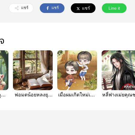
แชร์
แชร์
แชร์
Line it
ใจ
ูต
พ่อมดน้อยหลงยุค
เมื่อผมเกิดใหม่เป็น
หลี่ฟางเม่ยคุณ
ลก
(Mpreg)
ลูกขุนนางตกยาก
ไร้ค่าตระกูลหลี่
ในยุคโบราณ
Book เล่ม 1]