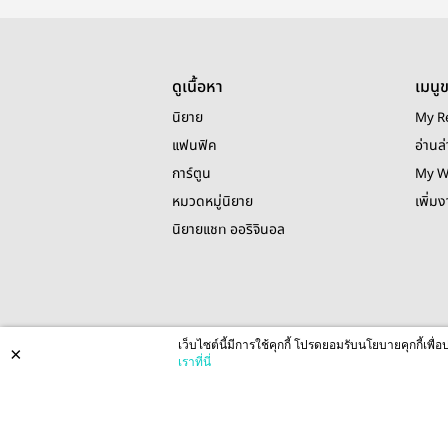
ดูเนื้อหา
เมนู
นิยาย
My R
แฟนฟิค
อ่านล่
การ์ตูน
My W
หมวดหมู่นิยาย
เพิ่ม
นิยายแชท ออริจินอล
เว็บไซต์นี้มีการใช้คุกกี้ โปรดยอมรับนโยบายคุกกี้เพ
×
เราที่นี่