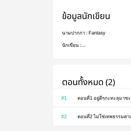
ข้อมูลนักเขียน
นามปากกา :
Fantasy
นักเขียน :
MjAxNy0xMi0yOCAxOTo1ODow
ตอนทั้งหมด (2)
#1
ตอนที่1 อยู่ดีๆกะทะลุมา
#2
ตอนที่2 ไม่ใช่เทพธรร