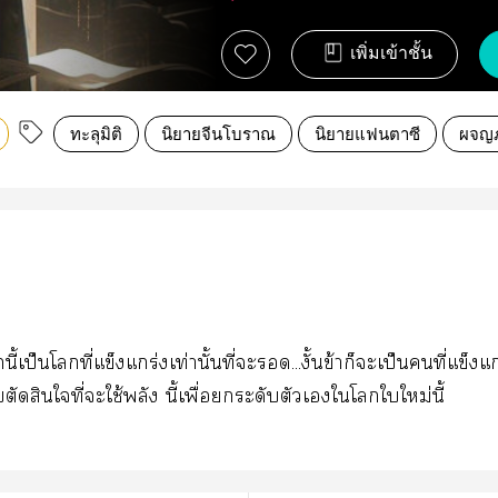
เพิ่มเข้าชั้น
ทะลุมิติ
นิยายจีนโบราณ
นิยายแฟนตาซี
ผจญภ
นี้เป็นโที่แข็งแกร่งเท่านั้นที่ะ...งั้นข้าก็ะเป็นคนที่แข็งแก
ตัดสินใที่ะใช้พลัง นี้เพื่อระดับตัวเใโใใหม่นี้