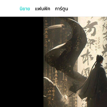
นิยาย
แฟนฟิค
การ์ตูน