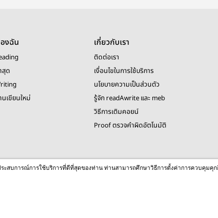
ของฉัน
เกี่ยวกับเรา
eading
ติดต่อเรา
าสุด
เงื่อนไขในการใช้บริการ
riting
นโยบายความเป็นส่วนตัว
งานเขียนใหม่
รู้จัก readAwrite และ meb
วิธีการเติมคอยน์
Proof ตรวจคำผิดอัตโนมัติ
© 2026 readAwrite.com by MEB Corporation Public Company Limited
ื่อประสบการณ์การใช้บริการที่ดีที่สุดของท่าน ท่านสามารถศึกษาวิธีการตั้งค่าการควบคุมคุก
This site is protected by reCAPTCHA and the Google
Privacy Policy
and
Terms of Service
apply.