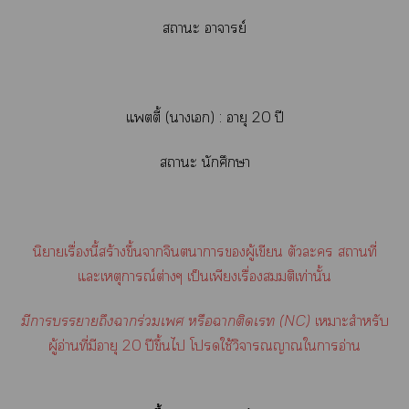
าะ อาจารย์
แตตี้ (าเ) : อายุ 20 ปี
าะ นักศึกษา
นิยายเรื่องนี้สร้างขึ้นาจินตนาการผู้เขียน ตัวะ สถานที่
แะเหตุการณ์ต่างๆ เป็นเพียงเรื่องสมมติเท่านั้น
มีาาถึงาร่วมเ หรือาติดเ (NC)
เาะสำหรับ
ผู้อ่านที่มีอายุ 20 ปีขึ้นไ โใช้วิจารณญาณใาอ่าน