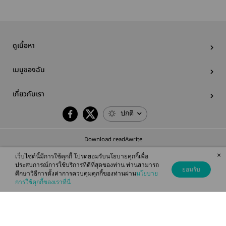
ดูเนื้อหา
เมนูของฉัน
เกี่ยวกับเรา
ปกติ
Download readAwrite
×
เว็บไซต์นี้มีการใช้คุกกี้ โปรดยอมรับนโยบายคุกกี้เพื่อ
ประสบการณ์การใช้บริการที่ดีที่สุดของท่าน ท่านสามารถ
ยอมรับ
ศึกษาวิธีการตั้งค่าการควบคุมคุกกี้ของท่านผ่าน
นโยบาย
© 2026 readAwrite.com by MEB Corporation Public Company Limited
การใช้คุกกี้ของเราที่นี่
This site is protected by reCAPTCHA and the Google
Privacy Policy
and
Terms of Service
apply.