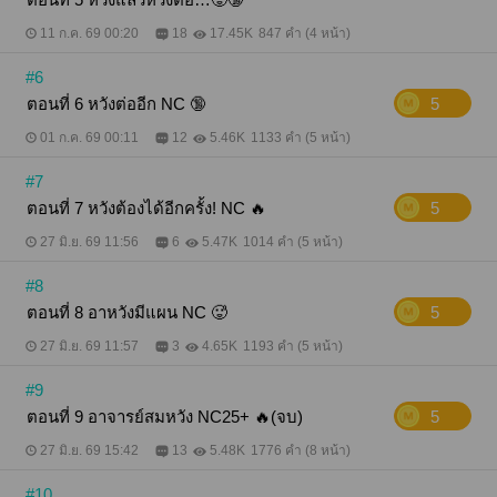
คะ?" "..." "อาหวังสินะคะ" - ตัวอย่างเนื้อหา 3 - "มานั่งนี่
สิ" เสียงทุ้มเอ่ยสั่งสั้นๆ "ค่ะ" ร่างเล็กจึงเดินไปนั่งบนตัก
11 ก.ค. 69 00:20
18
17.45K
847 คำ (4 หน้า)
กว้างอย่างว่าง่าย "ชงเหล้าให้พี่หน่อยสิแพต" "พี่?" "อืม
ต่อไปนี้ถ้าไม่ได้อยู่ในมหาลัย พี่จะขอแทนตัวเองกับหนู
#6
ว่าพี่นะ" "ค่ะ" แล้วแต่เถอะ จะเอาอย่างนั้นก็ได้ "งั้นหนูชง
เหล้าให้พี่หน่อยสิแพต" "ค่ะพี่พี" ... . "หอมจังแพต น้ำหอม
ตอนที่ 6 หวังต่ออีก NC 🔞
5
หนูยี่ห้ออะไร" ปฐพีเอ่ยถามคนตัวเล็ก เมื่อได้กลิ่นน้ำหอ
มอ่อนๆ จากตัวเธอ "ก็ยี่ห้อธรรมดาทั่วไปนี่แหละค่ะ" "อืม"
01 ก.ค. 69 00:11
12
5.46K
1133 คำ (5 หน้า)
"เหล้าเสร็จแล้วค่ะ" "ป้อนพี่หน่อยสิ" "จิ๊" แพตตี้จิ๊ปากเบาๆ
อย่างลืมตัว อาจารย์หวังเนี่ย ได้คืบจะเอาศอกจริงๆ /////
#7
นิยายเป็นเรื่องสั้น มี 9 ตอน ขอบคุณทุกการสนับสนุนค่ะ
ตอนที่ 7 หวังต้องได้อีกครั้ง! NC 🔥
5
27 มิ.ย. 69 11:56
6
5.47K
1014 คำ (5 หน้า)
#8
ตอนที่ 8 อาหวังมีแผน NC 🥵
5
27 มิ.ย. 69 11:57
3
4.65K
1193 คำ (5 หน้า)
#9
ตอนที่ 9 อาจารย์สมหวัง NC25+ 🔥(จบ)
5
27 มิ.ย. 69 15:42
13
5.48K
1776 คำ (8 หน้า)
#10