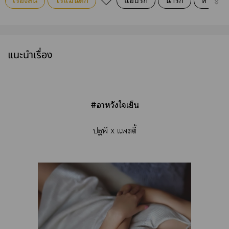
เรื่องสั้น
โรแมนติก
แอบรัก
น่ารัก
หวาน
แนะนำเรื่อง
#าหวังใเย็น
ปฐพี x แตตี้