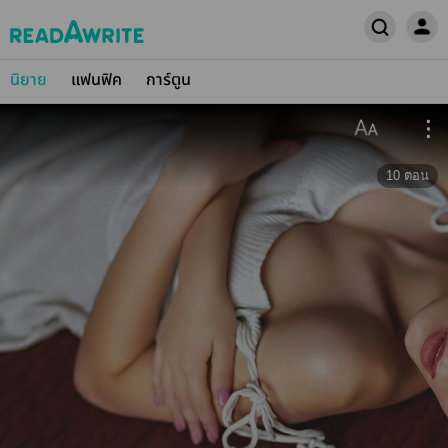
นิยาย
แฟนฟิค
การ์ตูน
10
ตอน