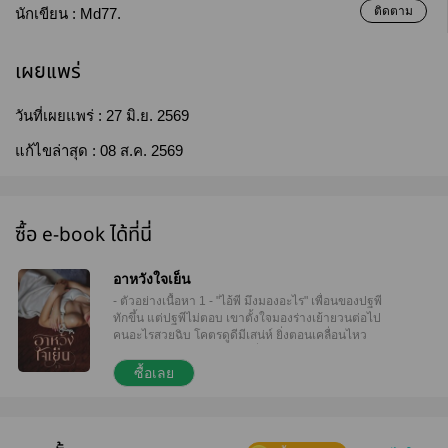
ติดตาม
นักเขียน :
Md77.
เผยแพร่
วันที่เผยแพร่ :
27 มิ.ย. 2569
แก้ไขล่าสุด :
08 ส.ค. 2569
ซื้อ e-book ได้ที่นี่
อาหวังใจเย็น
- ตัวอย่างเนื้อหา 1 - "ไอ้พี มึงมองอะไร" เพื่อนของปฐพี
ทักขึ้น แต่ปฐพีไม่ตอบ เขาตั้งใจมองร่างเย้ายวนต่อไป
คนอะไรสวยฉิบ โคตรดูดีมีเสน่ห์ ยิ่งตอนเคลื่อนไหว
ร่างกายไปตามจังหวะเพลง ยิ่งโคตรมีเสน่ห์จนไม่
สามารถถอนสายตาออกไปจากเธอได้ "มึงนี่ เป็นอาจารย์
ซื้อเลย
หรืออาหวังกันแน่วะ นั่นลูกศิษย์มึงไม่ใช่เหรอ" "อืม" ปฐพี
ตอบเพื่อนไปแค่นั้น เธอคนนั้นเขารู้จัก ชื่อแพตตี้ เป็นลูก
ศิษย์ของเขา "ตกลงมึงหวัง?" "แดกเหล้าไปเถอะมึงอะ"
ปฐพีตัดบท จริงๆ เขาก็หวังนั่นแหละ เขาชอบแพตตี้มา