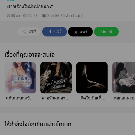
ฝากเรื่องใหม่หน่อยน้า💕
08 ส.ค. 69 05:23
0
54
35 คำ (1 หน้า)
แชร์
แชร์
แชร์
Line it
เรื่องที่คุณอาจจะสนใจ
แก้บนกับลุงข้าง
พ่ายรักคุณอาสุด
ติดใจเมียเด็ก
พอก่อนค่ะอ
บ้าน [มี E-Book]
ฮอต [มี E-Book]
{คราม x น้ำผึ้ง}
E-Book
ให้กำลังใจนักเขียนผ่านโดเนท