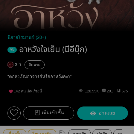
นิยายโรมานซ์ (20+)
อาหวังใจเย็น (มีอีบุ๊ก)
จบ
3 วิ
ติดตาม
“ตกลงเป็นอาจารย์หรืออาหวังคะ?”
142
คน เลิฟเรื่องนี้
128.55K
201
675
เพิ่มเข้าชั้น
อ่านเลย