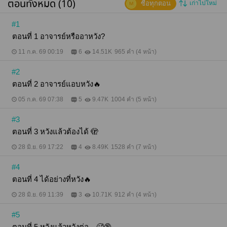
ตอนทั้งหมด (10)
ซื้อทุกตอน
เก่าไปใหม่
นานแล้ว เล็งไว้ตั้งแต่เธออยู่ปีหนึ่ง จนตอนนี้เธอขึ้นปีสอง
สวย น่ารัก หุ่นดี ดีกรีดาวคณะ ใครจะไม่หวังบ้างวะ
ยอมรับนะว่าตัวเองเลวที่หวังในตัวนักศึกษาสาว แต่พอดี
#1
เป็นคนตรงๆ ก็เลยอยากแสดงออกไปให้รู้ ร่างสูงลุกขึ้นยืน
ตอนที่ 1 อาจารย์หรืออาหวัง?
พร้อมถือแก้วเหล้า เดินเข้าไปหาเธอที่กำลังอยู่กับกลุ่ม
เพื่อน "อีแพตๆ เหมือนอาจารย์พีจะเดินเข้ามาหามึงเลย
11 ก.ค. 69 00:19
6
14.51K
965 คำ (4 หน้า)
อะ" เมื่อเพื่อนเห็นอาจารย์สุดหล่อกำลังเดินเข้ามา ก็สะกิด
แพตตี้ให้หันไปมอง แพตตี้หันไปมองปฐพี และปฐพีก็เดิน
#2
มาถึงตัวแพตตี้พอดี "คะ?" "ไปนั่งดื่มกับอาจารย์สักครู่ได้
ไหม" "ขอโทษนะคะ ไม่สะดวก" "อีแพต!" เพื่อนพากัน
ตอนที่ 2 อาจารย์แอบหวัง🔥
กระซิบเสียงดังเสียดายแทน อาจารย์สุดหล่อของ
มหาวิทยาลัยอุตส่าห์มาชวนไปดื่ม ทำไมมันถึงไม่ไป รู้
05 ก.ค. 69 07:38
5
9.47K
1004 คำ (5 หน้า)
ไหมว่าใครๆ ก็อยากอยู่ใกล้ชิดอาจารย์กันทั้งนั้น ปฐพีเก็บ
เศษหน้าแทบไม่ทัน รีบเดินกลับไปยังโต๊ะตัวเดิม "ไม่
#3
สมหวังเหรอมึง" เพื่อนถามแหย่ "เออ" "หึ" เพื่อนขำส่งท้าย
ตอนที่ 3 หวังแล้วต้องได้ 🫣
สมน้ำหน้าไอ้หวัง ถึงมึงจะหล่อแต่ก็ใช่ว่าจะสมหวังเรื่องผู้
หญิงทุกครั้งนะเว้ย ครั้งนี้เจอของจริงแล้วมึง ไอ้พี -
28 มิ.ย. 69 17:22
4
8.49K
1528 คำ (7 หน้า)
ตัวอย่างเนื้อหา 2 - ปฐพีพาแพตตี้มาสอนหนังสือใต้ร่มไม้
ใหญ่ไม่ไกลจากตึกคณะ ทั้งสองคนนั่งใกล้กันมาก
#4
ร่างกายแอบมีเสียดสีกันเบาๆ แพตตี้ขยับออกห่างเล็ก
น้อย เพราะกลัวว่าจะไม่เหมาะสม ปฐพีใจเต้นตึกตัก แอบ
ตอนที่ 4 ได้อย่างที่หวัง🔥
หวังว่าร่างกายจะเสียดสีกันอีก อยากอยู่ใกล้เธอคนนี้
นานๆ กลิ่นน้ำหอมที่ผสมกลิ่นตัวของเธอมันทำให้เขา
28 มิ.ย. 69 11:39
3
10.71K
912 คำ (4 หน้า)
หลงใหลจนอยากเอาจมูกเข้าไปสูดดมใกล้ๆ ใบหน้าหล่อ
จึงค่อยๆ เลื่อนเข้าไปใกล้เธอ มือเลื่อนโอบเอว เธอหัน
#5
ขวับมองหน้าเขาทันที "ตกลงเป็นอาจารย์หรืออาหวัง
ตอนที่ 5 หวังแล้วหวังต่อ…🥵🔞