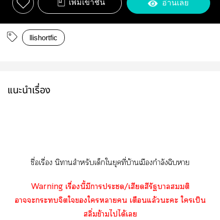
เพิ่มเข้าชั้น
อ่านเลย
llishortfic
แนะนำเรื่อง
ชื่อเรื่อง นิทานสำหรับเด็กใยุคที่บ้านเมืองกำลังฉิบา
Warning เรื่องนี้มีาะ/เสียดสีรัฐบาลสมมติ
าะะจิตใใา เตือนแล้วะะ ใเป็น
สลิ่มข้ามไได้เ