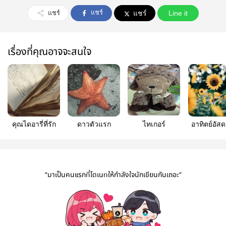
แชร์
แชร์
แชร์
Line it
เรื่องที่คุณอาจจะสนใจ
คุณไดอารี่ที่รัก
ดาวตัวแรก
ไทเกอร์
อาทิตย์อัสด
ขอบฟ้าค
“มาเป็นคนแรกที่โดเนทให้กำลังใจนักเขียนกันเถอะ”