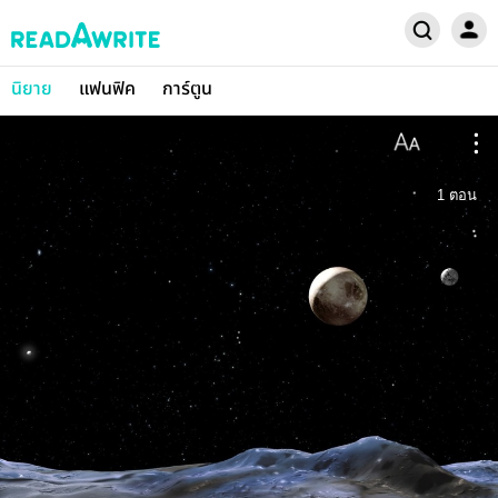
นิยาย
แฟนฟิค
การ์ตูน
1
ตอน