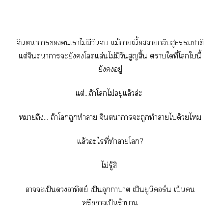
จินตนาการเาไม่มีวัน แม้าเนื้อากลับสู่าติ
แต่จินตนาการะยังโลดแล่นไม่มีวันสูญสิ้น าใที่โในี้
ยังอยู่
แต่...ถ้าโไม่อยู่แล้วล่ะ
าถึง... ถ้าโถูกทำา จินตนาการะถูกทำาได้วยไ
แล้วะไที่ทำาโ?
ไม่รู้สิ
าะเป็นอาทิตย์ เป็นอุกกาบาต เป็นยูนิคอร์น เป็น
หรือาเป็นร้าา