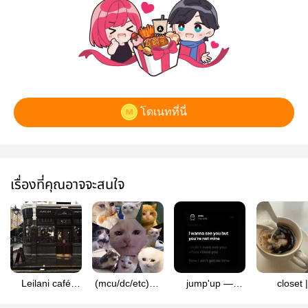
โดเนทที่นี่
เรื่องที่คุณอาจจะสนใจ
Leilani café
(mcu/dc/etc)สุด
jump'up —
closet |
#wolverpool
ยอดคลังฟิคมัลติ
wolverpool
Wolverpo