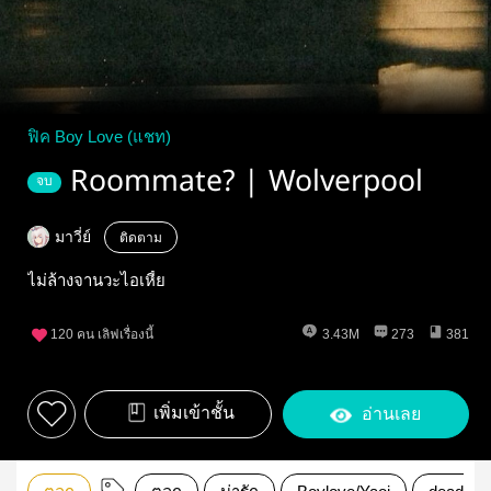
ฟิค Boy Love (แชท)
Roommate? | Wolverpool
จบ
มาวี่ย์
ติดตาม
ไม่ล้างจานวะไอเหี้ย
120
คน เลิฟเรื่องนี้
3.43M
273
381
เพิ่มเข้าชั้น
อ่านเลย