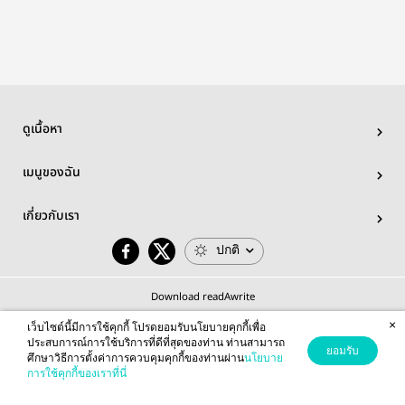
แฟนด้อมว้าวซ่า
นี่มันอะไรกัน
คะเนี่ย
ดูเนื้อหา
เมนูของฉัน
เกี่ยวกับเรา
ปกติ
Download readAwrite
×
เว็บไซต์นี้มีการใช้คุกกี้ โปรดยอมรับนโยบายคุกกี้เพื่อ
ประสบการณ์การใช้บริการที่ดีที่สุดของท่าน ท่านสามารถ
ยอมรับ
ศึกษาวิธีการตั้งค่าการควบคุมคุกกี้ของท่านผ่าน
นโยบาย
© 2026 readAwrite.com by MEB Corporation Public Company Limited
การใช้คุกกี้ของเราที่นี่
This site is protected by reCAPTCHA and the Google
Privacy Policy
and
Terms of Service
apply.