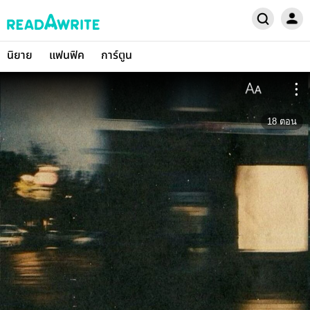
นิยาย
แฟนฟิค
การ์ตูน
18
ตอน