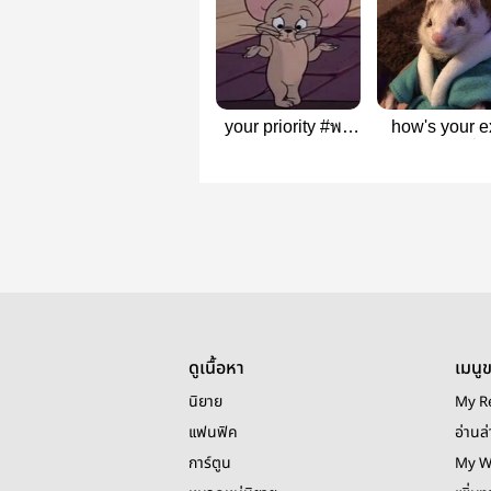
your priority #พอ
how's your e
วาชอบกินปลา |
#แฟนเก่าพี่จ๋
hyunlix
hyunlix
ดูเนื้อหา
เมนู
นิยาย
My R
แฟนฟิค
อ่านล่
การ์ตูน
My W