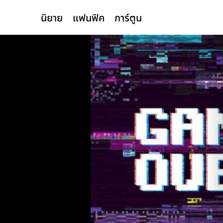
นิยาย
แฟนฟิค
การ์ตูน