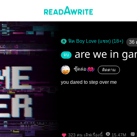
ฟิค Boy Love (แชท) (18+)
36
are we in ga
จบ
ซุ๊ดล่อ
ติดตาม
you dared to step over me
323
คน เลิฟเรื่องนี้
15.47M