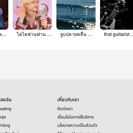
x?
ไฮไฮฟานฟาน |
จูบปลายคลื่น —
that guitarist
า |
Hyunlix
hyunlix
hyunlix
ของฉัน
เกี่ยวกับเรา
eading
ติดต่อเรา
าสุด
เงื่อนไขในการใช้บริการ
riting
นโยบายความเป็นส่วนตัว