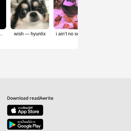
 —
wish — hyunlix
i ain’t no seer✨ |
be pleased |
hyunlix #พ่อหมอฮ
hyunlix
ยอนลิกซ์
Download readAwrite