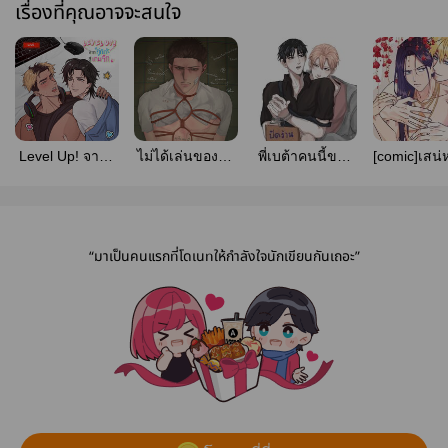
เรื่องที่คุณอาจจะสนใจ
Level Up! จากคู่
ไม่ได้เล่นของแต่
พี่เบต้าคนนี้ของ
[comic]เสน
กัดสู่เกมรัก
โดนคนเล่นของ
น้องเจ้าจอมครับ
ละวัน
เล่น
“มาเป็นคนแรกที่โดเนทให้กำลังใจนักเขียนกันเถอะ”