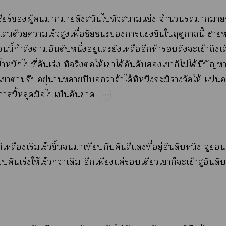
ร์​​ู้​​​​​ั่​​ั่​​ข่ ​​​​
ล่​ด้​​​​ื่​​​​​ข่​​​​​ี้​​
​ี้​ำ​​​​ึ่​ู่​​​​​ห้​​​​ข้​​ส้
ำ​​​ี่​​ร่​ี่​​ต่​ให้​​ได้​​​​​​ไม่​ได้​​ปั
ี่​​​​ู่​​​ปี​​ว่​ถ้​ได้​ี่​ึ่​​​​ให้​น่​
​ี้​​​​ป็​​
​​ิ่​​ึ้​​​​​​​​ี่​ู่​​​ึ่​​
​ร่​ให้​​ว่​​​​ค่​​​​​​ข้​ู่​​