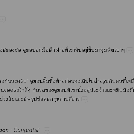
​​​​​​​ฝ่​ี่​​​ู่​ึ้​​​
​​​"​​​ิ้​ิ้​ท้​ก่​​​​ถ่​​​​ี่​
​​​ล้​​​​​​ี่​​ั่​ู่​​​​​
​ม่​ส้​ปช่​​​​
oon
:​Congrats!'