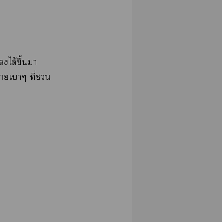
​ได้​ึ้​​
​​ี่​​