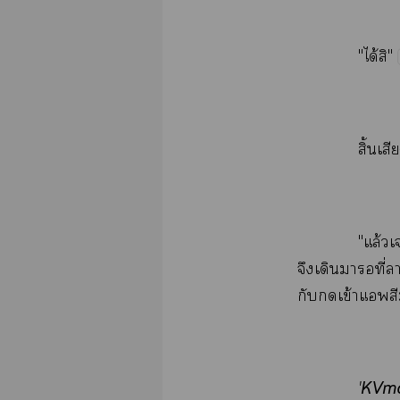
"ได้​"
ิ้​
"ล้​
​​​​ี่​
​​ข้​
KVm
'