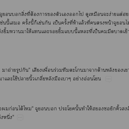
​​​ิ่​ี่​ต้​​​​​​​​​​ง่​ต่
​ี้​​ั้​ี้​​ช่​​ป็​ั้​ี่​ห้​ล้​ี่​​​น้​​
​ิ้​​​ให้​​​​ิ้​​ี้​​ี่​ป็​​​​ข้​
​​ถ่​​"​​ื่​ร่​​​​​ด้​​​​
​​ใช้​​ิ้​ี่​​​​ย่​อ่​
​​ก่​ได้​"​​​​​ั้​​ให้​​​ิ้​
่​ึ่"