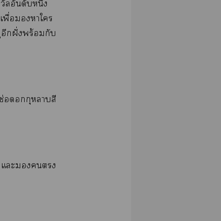
​​​ึ่​
​ื่​​​​
​​ฝั่​ร้​​
​ช่​​​​
​​​​​