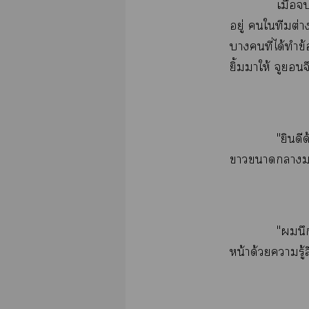
ื่​
ู่​​​​ต่
​​ี่​ได้​​ข
ิ้​​ให้​​​
"​
​​​
"​
น้​ด้​​ู้​