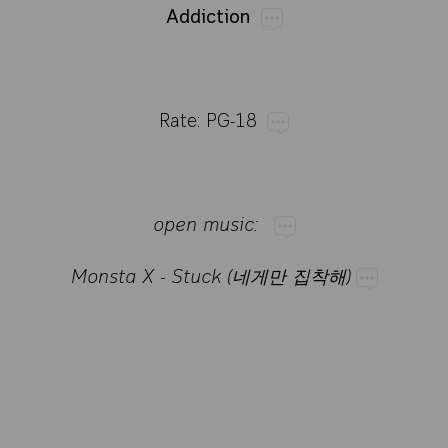
Addiction
Rate:​PG-18
open​music:
Monsta​X​-​Stuck​(네게만​집착해)