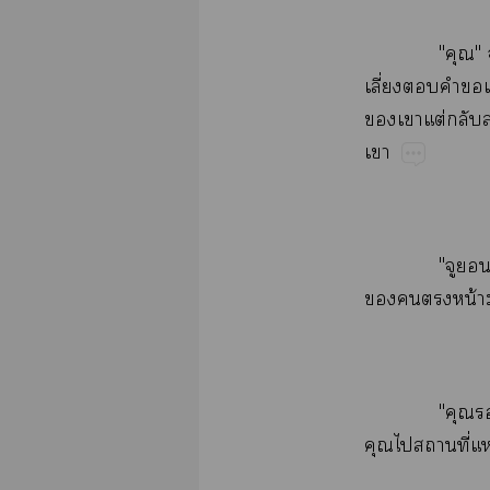
""​
ี่​​​​ช่
​​ต่​​ส่

"​
​​​น้​
"​
​​​ี่​ห