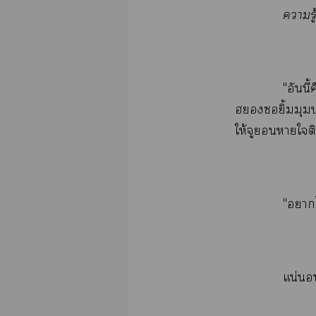
​ู
"​ี้
​​ิ้​​
ให้​​​​​
"​ไ
น่​​