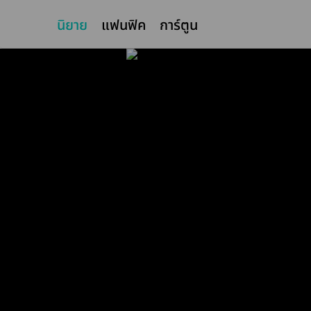
นิยาย
แฟนฟิค
การ์ตูน