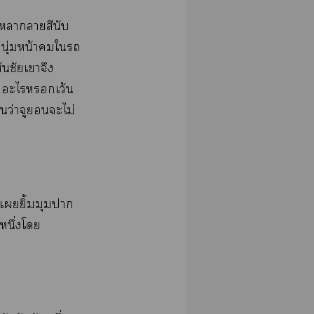
​​​​
ุ่​น้​​​​
​​​​
​​​ว้​
​ว่​​​​ไม่​
​​ิ้​​​
​ึ่​​