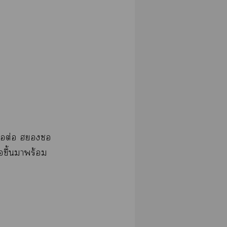
​ต่​​​
​ึ้​​ร้​