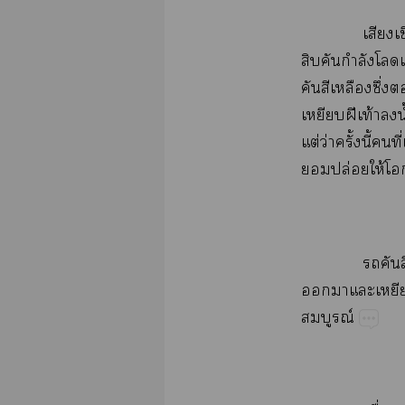
​
​​ำ​​
​​​ึ่​
​ฝี​ท้​​น้
ต่​ว่​ั้​ี้​​
​ปล่​ให้​
​​
​​​​
ณ์