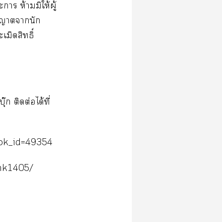
า ห้ามมิให้ผู้
นุญาตานัก
เมิดสิทธิ์
๊ก ติดต่อได้ที่
ok_id=49354
nk1405/