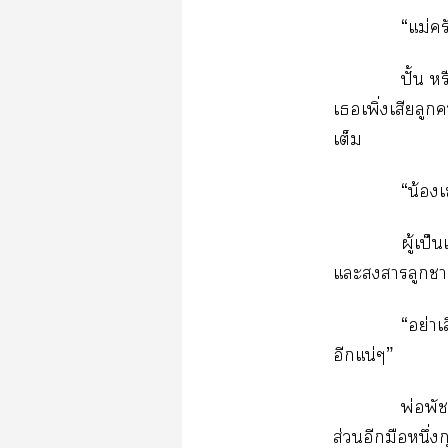
“แม่คร
ปั้น ห
เเพิ่งเสียลู
เต็ม
“น้อง
ผู้เป็
แะาลูกาท
“อย่าเ
อีกแน่ๆ”
พ่อพัช
ส่วนอีกมือหนึ่ง