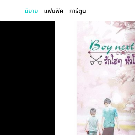
นิยาย
แฟนฟิค
การ์ตูน