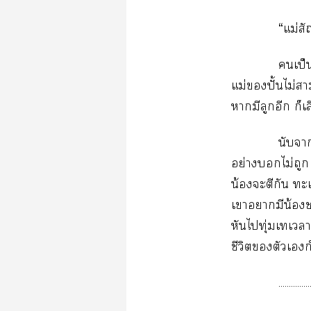
“แม่สั
เป็น
แม่ปั้นไม่
ามีลูกอีก ก็เ
นับา
อย่างไม่ถูก 
น้องะตีกัน ะเ
เาามีน้า
หันไทุ่มเเา
ชีวิตตัวเ
...............