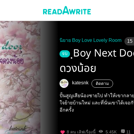
นิยาย Boy Love Lovely Room
15
ฺBoy Next Doo
จบ
ดวงน้อย
katesnk
ติดตาม
ปั้นสูญเสียน้องชายไป ทำให้เขากลายเป
ใจย้ายบ้านใหม่ และที่นั่นเขาได้เจอก
อีกครั้ง
8
คน เลิฟเรื่องนี้
5.45K
11