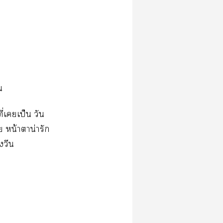
ิน
ี่เเป็น วัน
ย หน้าตาน่ารัก
งวีน
้