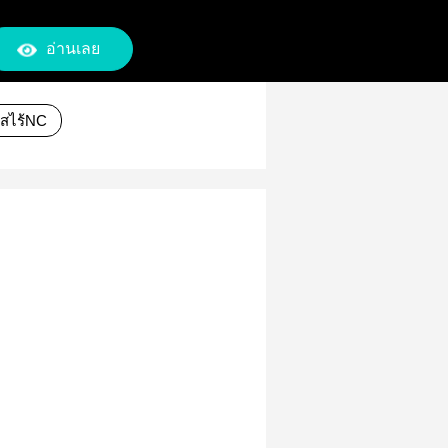
อ่านเลย
ใสไร้NC