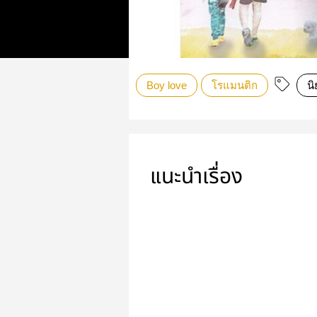
Boy love
โรแมนติก
นิ
แนะนำเรื่อง