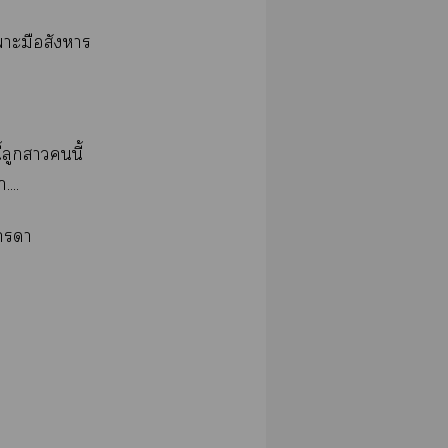
มเาะมือสังหาร
้ลูกานี้
...
าา