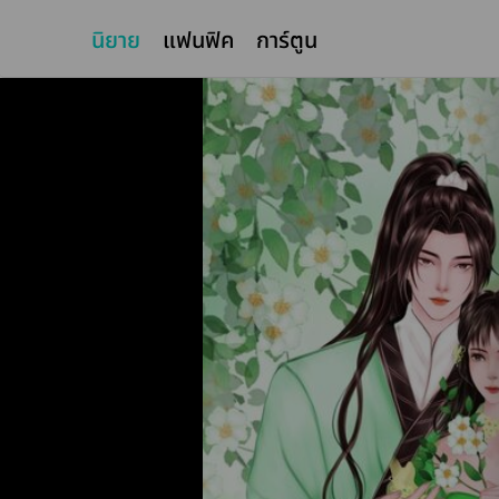
นิยาย
แฟนฟิค
การ์ตูน