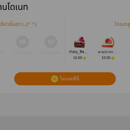
่านโดเนท
ซียวอิ๋นฮวา...(^ ^)
โดเนทส
Fishy_สีชมพู &ต้า-ยวี่
นามปากกาแสงเทียน
ัน
มาโดเนทกัน
มาโดเนทกัน
ม
10.00
10.00
โดเนทที่นี่