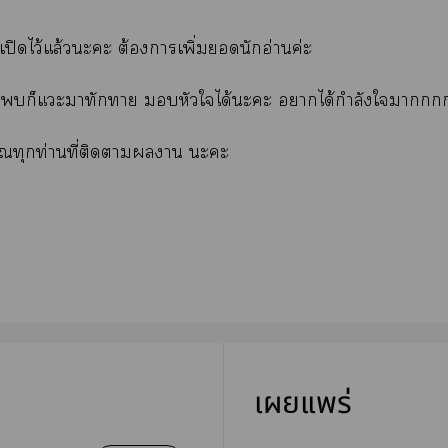
นี้เปิดไว้แล้วะะ ต้องาเพิ่มนักอ่านค่ะ
ก็แะมาทักา หัวใได้ะะ าได้กำลังใา
ณทุกท่านที่ติดาาน ะะ
เผยแพร่