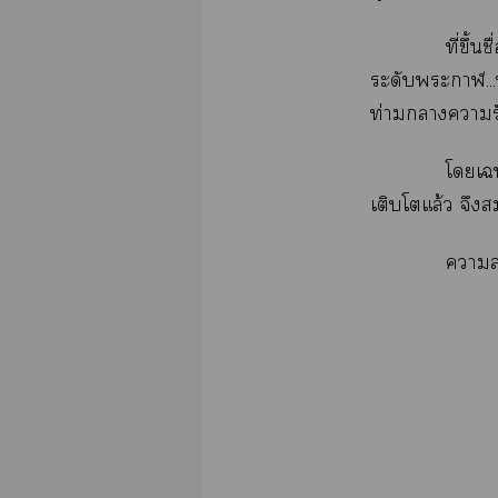
ที่ขึ้
ระดับะา...ท
ท่าาาร
โเ
เติบโตแล้ว จึง
าสน