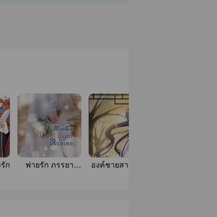
รัก
พ่ายรัก ภรรยา
องค์ชายสาม (เปิ่น
ท่านหญิงฟางเซี
สวมรอย (เครือ
หวางขอทวงรัก)
(ชื่อชั่วคราว)
มาศ)