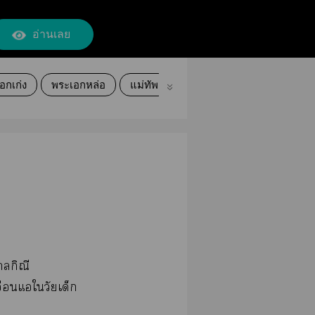
อ่านเลย
อกเก่ง
พระเอกหล่อ
แม่ทัพ
ชายา
ท่านหญิง
าลกิณี
่อนแอใวัยเด็ก