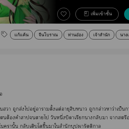
เพิ่มเข้าชั้น
แก้แค้น
จีนโบราณ
ท่านอ๋อง
เจ้าสำนัก
นางเ
่อ
ิ๋นฮา ถูกส่งไอยู่าาตั้งแต่อายุสิบา ถูกกล่าวหาว่าเป็นก
ต้องคำาาไ วันหนึ่งบิดาเรียกากลับา าสตรีอ
านั้น กลับเติบโตขึ้นาใสำนักบุปารัตติา