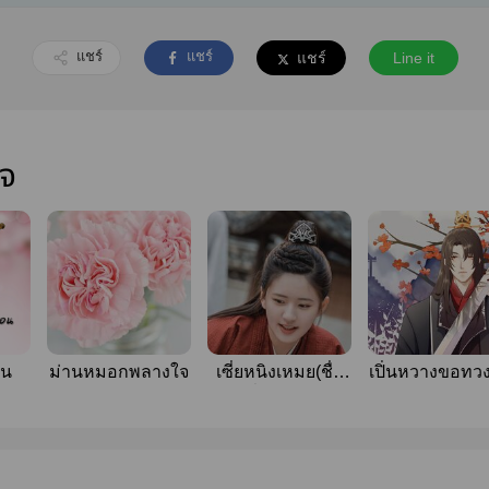
แชร์
แชร์
แชร์
Line it
ใจ
ิน
ม่านหมอกพลางใจ
เซี่ยหนิงเหมย(ชื่อ
เปิ่นหวางขอทวง
ชั่วคราว)