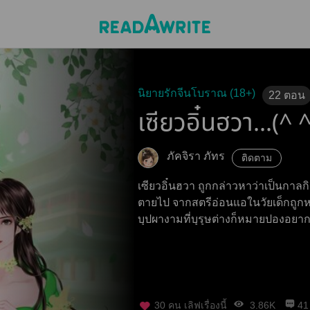
นิยายรักจีนโบราณ (18+)
22
ตอน
เซียวอิ๋นฮวา...(^ ^
ภัคจิรา ภัทร
ติดตาม
เซียวอิ๋นฮวา ถูกกล่าวหาว่าเป็นก
ตายไป จากสตรีอ่อนแอในวัยเด็กถูก
บุปผางามที่บุรุษต่างก็หมายปองอย
30
คน เลิฟเรื่องนี้
3.86K
41