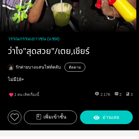
วรรณกรรมเยาวชน (แชท)
ว่าไง"สุดสวย"/เตย,เชียร์
รักค่ายบางแสนไฟท์คลับ
ติดตาม
ไม่มี18+
1
คน เลิฟเรื่องนี้
2.17K
2
3
เพิ่มเข้าชั้น
อ่านเลย