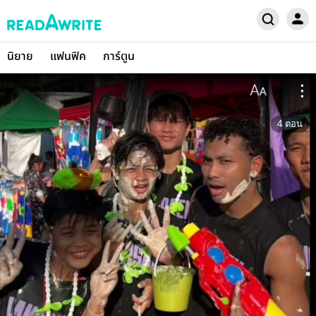
นิยาย
แฟนฟิค
การ์ตูน
4
ตอน